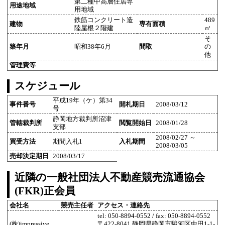
第二種中高層住居専
用途地域
用地域
鉄筋コンクリート造
489
建物
専有面積
陸屋根２階建
㎡
そ
築年月
昭和38年6月
間取
の
他
管理費等
スケジュール
平成19年（ケ）第34
事件番号
開札期日
2008/03/12
号
静岡地方裁判所沼津
管轄裁判所
閲覧開始日
2008/01/28
支部
2008/02/27 ～
買受方法
期間入札1
入札期間
2008/03/05
売却決定期日
2008/03/17
近隣の一般社団法人不動産競売流通協会
(FKR)正会員
会社名
競売主任者
アクセス・連絡先
tel: 050-8894-0552 / fax: 050-8894-0552
(株)impressive
〒422-8041 静岡県静岡市駿河区中田1-1-