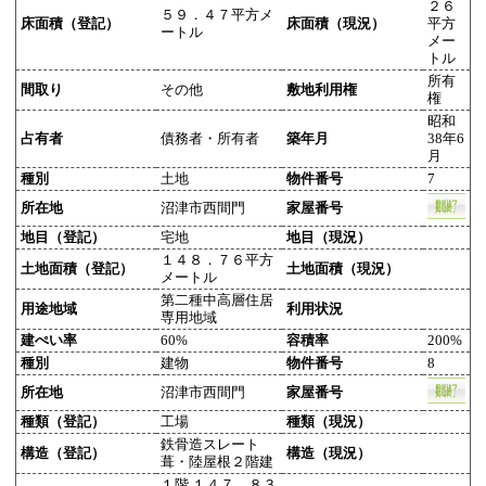
２６
５９．４７平方メ
床面積（登記）
床面積（現況）
平方
ートル
メー
トル
所有
間取り
その他
敷地利用権
権
昭和
占有者
債務者・所有者
築年月
38年6
月
種別
土地
物件番号
7
所在地
沼津市西間門
家屋番号
地目（登記）
宅地
地目（現況）
１４８．７６平方
土地面積（登記）
土地面積（現況）
メートル
第二種中高層住居
用途地域
利用状況
専用地域
建ぺい率
60%
容積率
200%
種別
建物
物件番号
8
所在地
沼津市西間門
家屋番号
種類（登記）
工場
種類（現況）
鉄骨造スレート
構造（登記）
構造（現況）
葺・陸屋根２階建
１階 １４７．８３