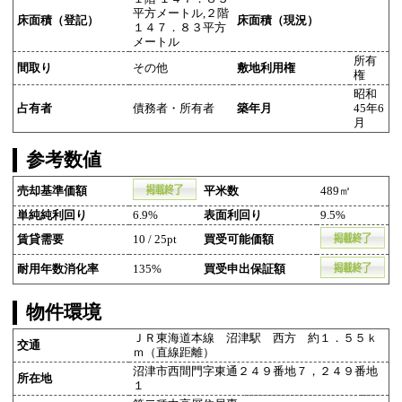
平方メートル,２階
床面積（登記）
床面積（現況）
１４７．８３平方
メートル
所有
間取り
その他
敷地利用権
権
昭和
占有者
債務者・所有者
築年月
45年6
月
参考数値
売却基準価額
平米数
489㎡
単純純利回り
6.9%
表面利回り
9.5%
賃貸需要
10 / 25pt
買受可能価額
耐用年数消化率
135%
買受申出保証額
物件環境
ＪＲ東海道本線 沼津駅 西方 約１．５５ｋ
交通
ｍ（直線距離）
沼津市西間門字東通２４９番地７，２４９番地
所在地
１