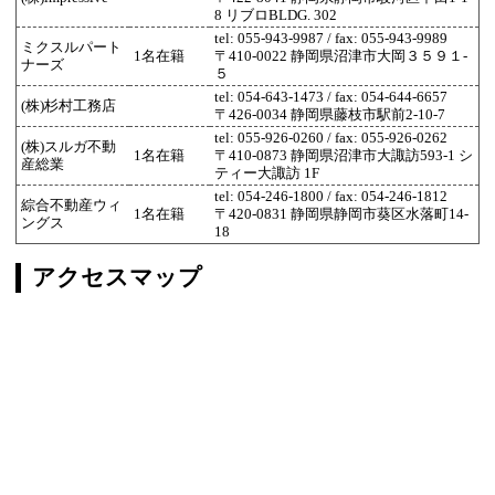
8 リブロBLDG. 302
tel: 055-943-9987 / fax: 055-943-9989
ミクスルパート
1名在籍
〒410-0022 静岡県沼津市大岡３５９１-
ナーズ
５
tel: 054-643-1473 / fax: 054-644-6657
(株)杉村工務店
〒426-0034 静岡県藤枝市駅前2-10-7
tel: 055-926-0260 / fax: 055-926-0262
(株)スルガ不動
1名在籍
〒410-0873 静岡県沼津市大諏訪593-1 シ
産総業
ティー大諏訪 1F
tel: 054-246-1800 / fax: 054-246-1812
綜合不動産ウィ
1名在籍
〒420-0831 静岡県静岡市葵区水落町14-
ングス
18
アクセスマップ