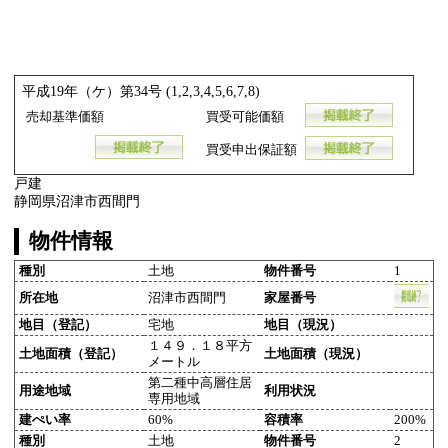
平成19年（ケ）第34号 (1,2,3,4,5,6,7,8)
売却基準価額
買受可能価額
買受申出保証額
戸建
静岡県沼津市西間門
物件情報
種別
土地
物件番号
1
所在地
沼津市西間門
家屋番号
地目（登記）
宅地
地目（現況）
１４９．１８平方
土地面積（登記）
土地面積（現況）
メートル
第二種中高層住居
用途地域
利用状況
専用地域
建ぺい率
60%
容積率
200%
種別
土地
物件番号
2