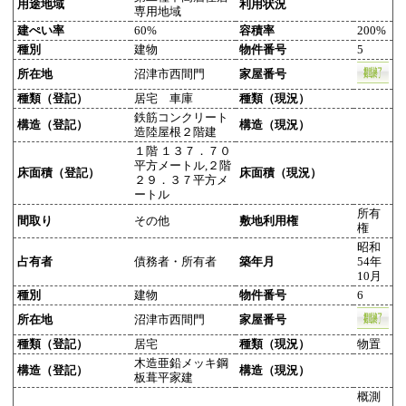
用途地域
利用状況
専用地域
建ぺい率
60%
容積率
200%
種別
建物
物件番号
5
所在地
沼津市西間門
家屋番号
種類（登記）
居宅 車庫
種類（現況）
鉄筋コンクリート
構造（登記）
構造（現況）
造陸屋根２階建
１階 １３７．７０
平方メートル,２階
床面積（登記）
床面積（現況）
２９．３７平方メ
ートル
所有
間取り
その他
敷地利用権
権
昭和
占有者
債務者・所有者
築年月
54年
10月
種別
建物
物件番号
6
所在地
沼津市西間門
家屋番号
種類（登記）
居宅
種類（現況）
物置
木造亜鉛メッキ鋼
構造（登記）
構造（現況）
板葺平家建
概測