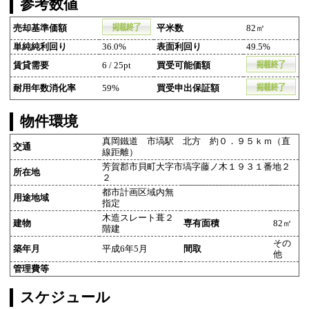
参考数値
売却基準価額
平米数
82㎡
単純純利回り
36.0%
表面利回り
49.5%
賃貸需要
6 / 25pt
買受可能価額
耐用年数消化率
59%
買受申出保証額
物件環境
真岡鐵道 市塙駅 北方 約０．９５ｋｍ（直
交通
線距離）
芳賀郡市貝町大字市塙字藤ノ木１９３１番地２
所在地
２
都市計画区域内無
用途地域
指定
木造スレート葺２
建物
専有面積
82㎡
階建
その
築年月
平成6年5月
間取
他
管理費等
スケジュール