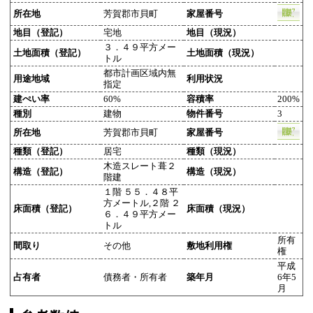
所在地
芳賀郡市貝町
家屋番号
地目（登記）
宅地
地目（現況）
３．４９平方メー
土地面積（登記）
土地面積（現況）
トル
都市計画区域内無
用途地域
利用状況
指定
建ぺい率
60%
容積率
200%
種別
建物
物件番号
3
所在地
芳賀郡市貝町
家屋番号
種類（登記）
居宅
種類（現況）
木造スレート葺２
構造（登記）
構造（現況）
階建
１階 ５５．４８平
方メートル,２階 ２
床面積（登記）
床面積（現況）
６．４９平方メー
トル
所有
間取り
その他
敷地利用権
権
平成
占有者
債務者・所有者
築年月
6年5
月