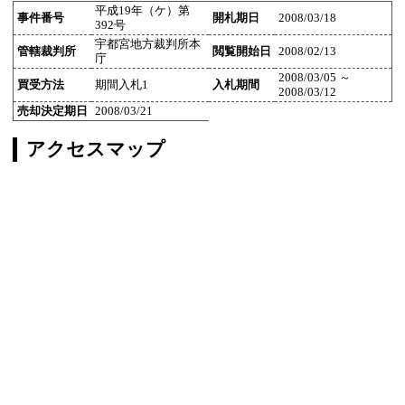
平成19年（ケ）第
事件番号
開札期日
2008/03/18
392号
宇都宮地方裁判所本
管轄裁判所
閲覧開始日
2008/02/13
庁
2008/03/05 ～
買受方法
期間入札1
入札期間
2008/03/12
売却決定期日
2008/03/21
アクセスマップ