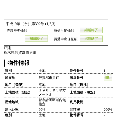
平成19年（ケ）第392号 (1,2,3)
売却基準価額
買受可能価額
買受申出保証額
戸建
栃木県芳賀郡市貝町
物件情報
種別
土地
物件番号
1
所在地
芳賀郡市貝町
家屋番号
地目（登記）
宅地
地目（現況）
１９６．９５平方
土地面積（登記）
土地面積（現況）
メートル
都市計画区域内無
用途地域
利用状況
指定
建ぺい率
60%
容積率
200%
種別
土地
物件番号
2