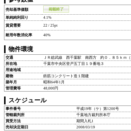
売却基準価額
単純純利回り
4.1%
賃貸需要
22 / 25pt
耐用年数消化率
40%
物件環境
交通
ＪＲ総武線 西千葉駅 南西方 約０．８５ｋｍ（
所在地
千葉市中央区登戸五丁目１９番地３
用途地域
建物
鉄筋コンクリート造１階建
築年月
昭和64年1月
管理費等
48,000円
スケジュール
事件番号
平成19年（ケ）第1200号
管轄裁判所
千葉地方裁判所本庁
買受方法
期間入札1
売却決定期日
2008/03/19