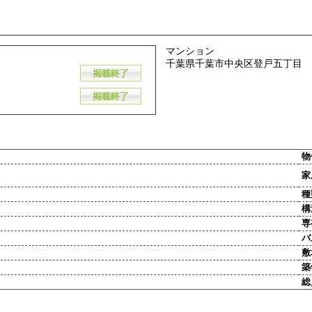
マンション
千葉県千葉市中央区登戸五丁目
物
家
種
構
専
バ
敷
築
総