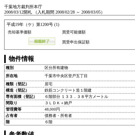
千葉地方裁判所本庁
2008/03/12開札 （入札期間 2008/02/28 ～ 2008/03/05）
平成19年（ケ）第1200号 (1)
売却基準価額
買受可能価額
買受申出保証額
物件情報
種別
区分所有建物
所在地
千葉市中央区登戸五丁目
種類（登記）
居宅
構造（登記）
鉄筋コンクリート造１階建
専有面積（登記）
６階部分 １３３．３８平方メートル
間取り
３ＬＤＫ＋納戸
管理費等
48,000円
占有者
債務者・所有者
階
６階
参考数値