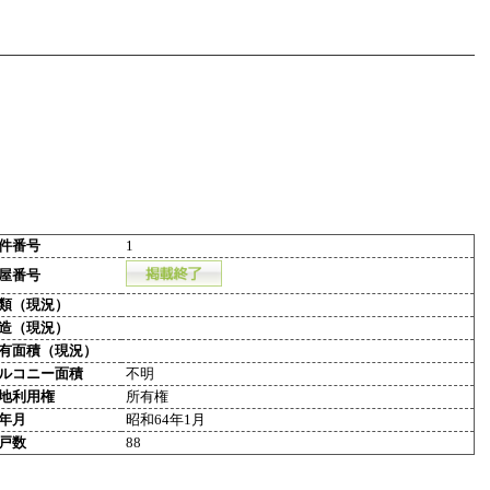
件番号
1
屋番号
類（現況）
造（現況）
有面積（現況）
ルコニー面積
不明
地利用権
所有権
年月
昭和64年1月
戸数
88