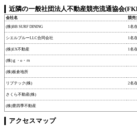
近隣の一般社団法人不動産競売流通協会(FK
会社名
競売
(株)BB SURF DINING
1名
シエルブルーLLC合同会社
1名
(株)EX不動産
1名
(株)ｇ・o・ｍ
(株)板倉地所
リブテック(株)
2名
さくら不動産(株)
(株)豊四季不動産
アクセスマップ