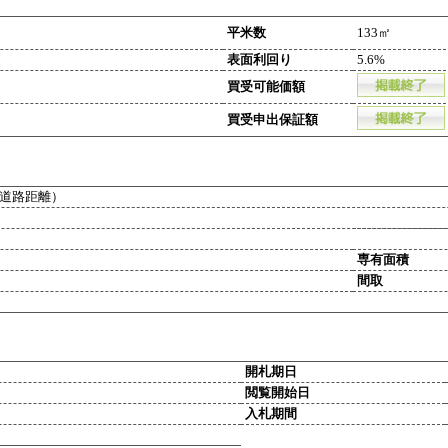
平米数
133㎡
表面利回り
5.6%
買受可能価額
買受申出保証額
道路距離）
専有面積
間取
開札期日
閲覧開始日
入札期間