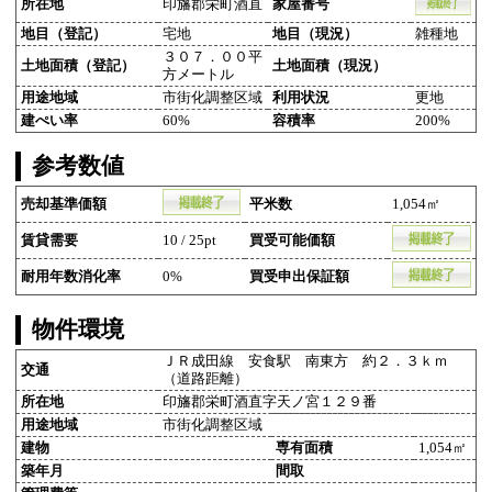
所在地
印旛郡栄町酒直
家屋番号
地目（登記）
宅地
地目（現況）
雑種地
３０７．００平
土地面積（登記）
土地面積（現況）
方メートル
用途地域
市街化調整区域
利用状況
更地
建ぺい率
60%
容積率
200%
参考数値
売却基準価額
平米数
1,054㎡
賃貸需要
10 / 25pt
買受可能価額
耐用年数消化率
0%
買受申出保証額
物件環境
ＪＲ成田線 安食駅 南東方 約２．３ｋｍ
交通
（道路距離）
所在地
印旛郡栄町酒直字天ノ宮１２９番
用途地域
市街化調整区域
建物
専有面積
1,054㎡
築年月
間取