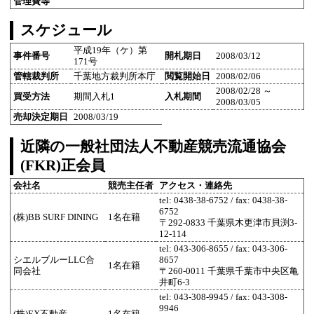
管理費等
スケジュール
平成19年（ケ）第
事件番号
開札期日
2008/03/12
171号
管轄裁判所
千葉地方裁判所本庁
閲覧開始日
2008/02/06
2008/02/28 ～
買受方法
期間入札1
入札期間
2008/03/05
売却決定期日
2008/03/19
近隣の一般社団法人不動産競売流通協会
(FKR)正会員
会社名
競売主任者
アクセス・連絡先
tel: 0438-38-6752 / fax: 0438-38-
6752
(株)BB SURF DINING
1名在籍
〒292-0833 千葉県木更津市貝渕3-
12-114
tel: 043-306-8655 / fax: 043-306-
シエルブルーLLC合
8657
1名在籍
同会社
〒260-0011 千葉県千葉市中央区亀
井町6-3
tel: 043-308-9945 / fax: 043-308-
9946