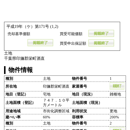
平成19年（ケ）第171号 (1,2)
売却基準価額
買受可能価額
買受申出保証額
土地
千葉県印旛郡栄町酒直
物件情報
種別
土地
物件番号
1
所在地
印旛郡栄町酒直
家屋番号
地目（登記）
宅地
地目（現況）
雑種地
７４７．１０平
土地面積（登記）
土地面積（現況）
方メートル
用途地域
市街化調整区域
利用状況
更地
建ぺい率
60%
容積率
200%
種別
土地
物件番号
2