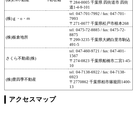
(株)EX不動産
1名在籍
〒284-0005 千葉県 四街道市 四街
道1-4-9-101
tel: 047-701-7992 / fax: 047-701-
(株)ｇ・o・ｍ
7993
〒271-0077 千葉県松戸市根本268
tel: 0475-72-8885 / fax: 0475-72-
8875
(株)板倉地所
〒299-3235 千葉県大網白里市駒込
491-5
tel: 047-460-9721 / fax: 047-401-
1567
さくら不動産(株)
〒274-0823 千葉県船橋市二宮1-45-
10
tel: 04-7138-6922 / fax: 04-7138-
6923
(株)豊四季不動産
〒2770862 千葉県柏市篠籠田1400-
13
アクセスマップ