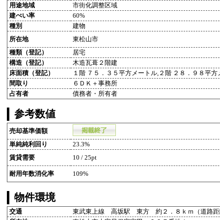
用途地域
市街化調整区域
建ぺい率
60%
種別
建物
所在地
東松山市
種類（登記）
居宅
構造（登記）
木造瓦葺２階建
床面積（登記）
１階 ７５．３５平方メートル,２階 ２８．９８平方
間取り
６ＤＫ＋事務所
占有者
債務者・所有者
参考数値
売却基準価額
単純純利回り
23.3%
賃貸需要
10 / 25pt
耐用年数消化率
109%
物件環境
交通
東武東上線 高坂駅 東方 約２．８ｋｍ（道路距