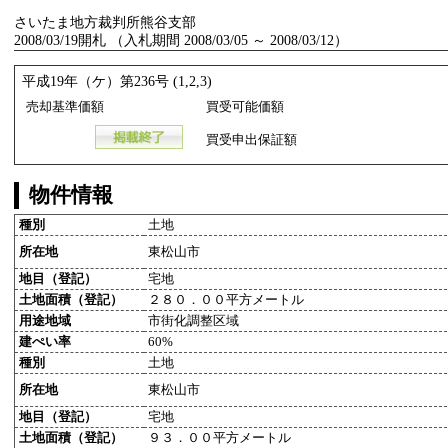
さいたま地方裁判所熊谷支部
2008/03/19開札 （入札期間 2008/03/05 ～ 2008/03/12）
平成19年（ケ）第236号 (1,2,3)
売却基準価額
買受可能価額
買受申出保証額
物件情報
種別
土地
所在地
東松山市
地目（登記）
宅地
土地面積（登記）
２８０．００平方メートル
用途地域
市街化調整区域
建ぺい率
60%
種別
土地
所在地
東松山市
地目（登記）
宅地
土地面積（登記）
９３．００平方メートル