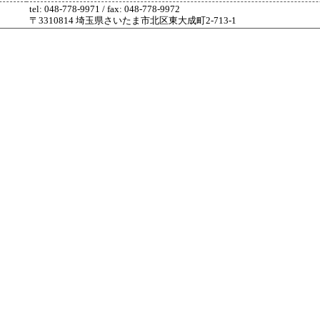
tel: 048-778-9971 / fax: 048-778-9972
〒3310814 埼玉県さいたま市北区東大成町2-713-1