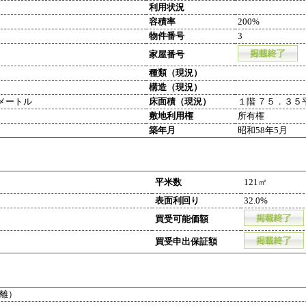
利用状況
容積率
200%
物件番号
3
家屋番号
種類（現況）
構造（現況）
メートル
床面積（現況）
１階 ７５．３５
敷地利用権
所有権
築年月
昭和58年5月
平米数
121㎡
表面利回り
32.0%
買受可能価額
買受申出保証額
離）