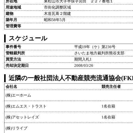
所在地
東松山市大字早俣字宮田 ２２７番地１
用途地域
市街化調整区域
建物
木造瓦葺２階建
築年月
昭和58年5月
管理費等
スケジュール
事件番号
平成19年（ケ）第236号
管轄裁判所
さいたま地方裁判所熊谷支部
買受方法
期間入札1
売却決定期日
2008/03/26
近隣の一般社団法人不動産競売流通協会(FK
会社名
競売主任者
(株)エーホーム
(株)エムエス・トラスト
1名在籍
(株)アセットレイズ
1名在籍
(株)リライブ