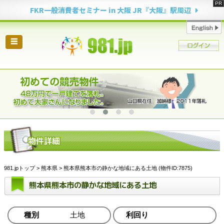
FKR一般消費者セミナー in 大阪 JR『大阪』駅周辺
☰
981.jpトップ
>
熊本県
> 熊本県熊本市の静かな地域にある土地 (物件ID:7875)
熊本県熊本市の静かな地域にある土地
種別
土地
利回り