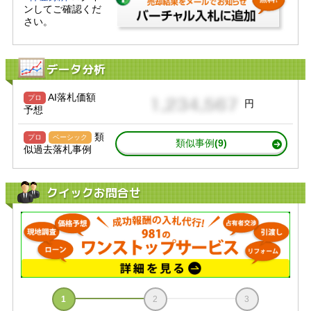
ンしてご確認くだ
さい。
データ分析
AI落札価額
プロ
円
予想
類
プロ
ベーシック
類似事例
(9)
似過去落札事例
クイックお問合せ