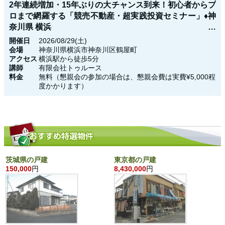
2年連続増加・15年ぶりの大チャンス到来！初心者からプ
ロまで網羅する「競売不動産・超実践投資セミナー」♦神
奈川県 横浜
開催日
2026/08/29(土)
会場
神奈川県横浜市神奈川区鶴屋町
アクセス
横浜駅から徒歩5分
講師
有限会社トゥルース
料金
無料（懇親会の参加の場合は、懇親会費は実費¥5,000程
度かかります）
茨城県の戸建
東京都の戸建
150,000
円
8,430,000
円