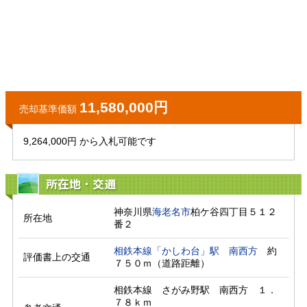
11,580,000円
売却基準価額
9,264,000円 から入札可能です
所在地・交通
神奈川県
海老名市
柏ケ谷四丁目５１２
所在地
番２
相鉄本線「かしわ台」駅
南西方
　約
評価書上の交通
７５０ｍ（道路距離）　
相鉄本線　さがみ野駅　南西方　１．
７８ｋｍ
