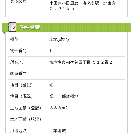
参考交通
小田急小田原線　海老名駅　北東方　
２．２１ｋｍ
物件情報
種別
土地(農地)
物件番号
1
所在地
海老名市柏ケ谷四丁目 ５１２番２
家屋番号
地目（登記）
畑
地目（現況）
畑、一部雑種地
土地面積（登記）
３８３m2
土地面積（現況）
用途地域
工業地域