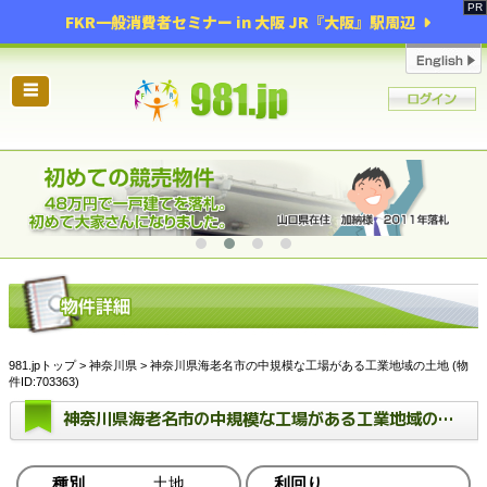
FKR一般消費者セミナー in 大阪 JR『大阪』駅周辺
☰
981.jpトップ
>
神奈川県
> 神奈川県海老名市の中規模な工場がある工業地域の土地 (物
件ID:703363)
神奈川県海老名市の中規模な工場がある工業地域の土地
種別
土地
利回り