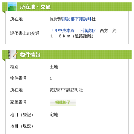
所在地・交通
所在地
長野県
諏訪郡下諏訪町
社
ＪＲ中央本線
下諏訪駅
　西方　約
評価書上の交通
１．６ｋｍ（道路距離）　
物件情報
種別
土地
物件番号
1
所在地
諏訪郡下諏訪町社
家屋番号
地目（登記）
宅地
地目（現況）