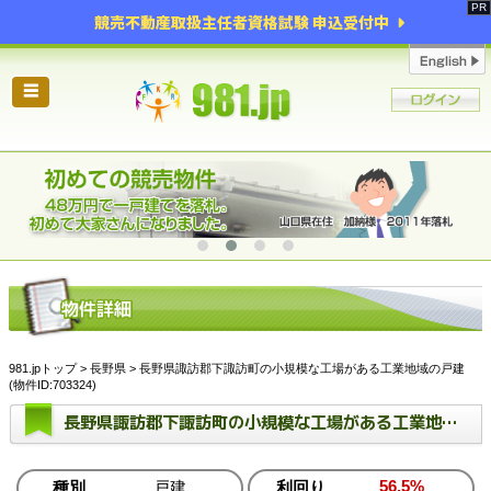
競売不動産取扱主任者資格試験 申込受付中
☰
981.jpトップ
>
長野県
> 長野県諏訪郡下諏訪町の小規模な工場がある工業地域の戸建
(物件ID:703324)
長野県諏訪郡下諏訪町の小規模な工場がある工業地域の戸建
56.5%
種別
戸建
利回り