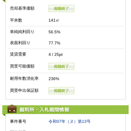
売却基準価額
平米数
141㎡
単純純利回り
56.5%
表面利回り
77.7%
賃貸需要
4 / 25pt
買受可能価額
耐用年数消化率
236%
買受申出保証額
裁判所・入札期間情報
事件番号
令和07年（ヌ）第13号