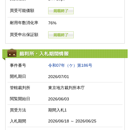
買受可能価額
耐用年数消化率
76%
買受申出保証額
裁判所・入札期間情報
事件番号
令和07年（ケ）第186号
開札期日
2026/07/01
管轄裁判所
東京地方裁判所本庁
閲覧開始日
2026/06/03
買受方法
期間入札1
入札期間
2026/06/18 ～ 2026/06/25