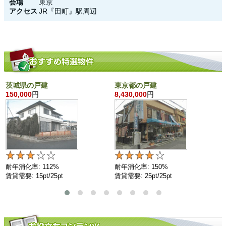
会場
東京
アクセス
JR『田町』駅周辺
茨城県の戸建
東京都の戸建
150,000
円
8,430,000
円
耐年消化率: 112%
耐年消化率: 150%
賃貸需要: 15pt/25pt
賃貸需要: 25pt/25pt