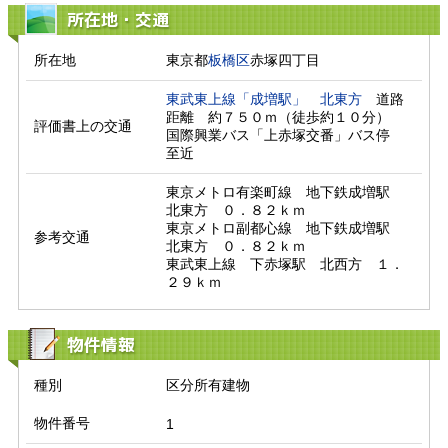
所在地・交通
所在地
東京都
板橋区
赤塚四丁目
東武東上線「成増駅」
北東方
　道路
距離　約７５０ｍ（徒歩約１０分）

評価書上の交通
国際興業バス「上赤塚交番」バス停　
至近　
東京メトロ有楽町線　地下鉄成増駅　
北東方　０．８２ｋｍ

東京メトロ副都心線　地下鉄成増駅　
参考交通
北東方　０．８２ｋｍ

東武東上線　下赤塚駅　北西方　１．
２９ｋｍ
物件情報
種別
区分所有建物
物件番号
1