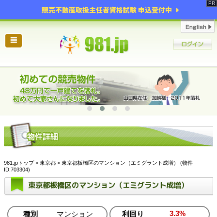
競売不動産取扱主任者資格試験 申込受付中
☰
981.jpトップ
>
東京都
> 東京都板橋区のマンション（エミグラント成増） (物件
ID:703304)
東京都板橋区のマンション（エミグラント成増）
3.3%
種別
マンション
利回り