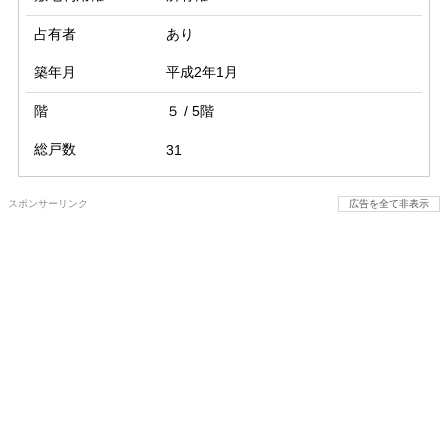
占有者
あり
築年月
平成2年1月
階
５ / 5階
総戸数
31
スポンサーリンク
広告を全て非表示