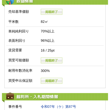
数値情報
売却基準価額
平米数
82㎡
単純純利回り
70%以上
表面利回り
96%以上
賃貸需要
16 / 25pt
買受可能価額
耐用年数消化率
300%
買受申出保証額
裁判所・入札期間情報
事件番号
令和07年（ケ）第87号