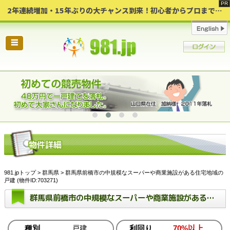
2年連続増加・15年ぶりの大チャンス到来！初心者からプロまで網羅する「競売不動産・超実践投資セミナー」♦神奈川県 横浜 in 神奈川
☰
981.jpトップ
>
群馬県
> 群馬県前橋市の中規模なスーパーや商業施設がある住宅地域の
戸建 (物件ID:703271)
群馬県前橋市の中規模なスーパーや商業施設がある住宅地域の戸建
種別
戸建
利回り
70%以上