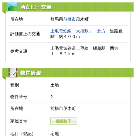
所在地・交通
所在地
群馬県
前橋市
茂木町
上毛電鉄線「大胡駅」
北方
　道路距
評価書上の交通
離　約４００ｍ　
上毛電気鉄道上毛線　樋越駅　西方　
参考交通
１．５２ｋｍ
物件情報
種別
土地
物件番号
2
所在地
前橋市茂木町
家屋番号
地目（登記）
宅地