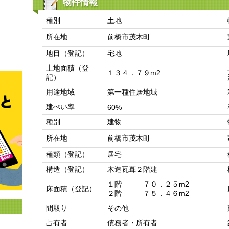
物件情報
種別
土地
所在地
前橋市茂木町
地目（登記）
宅地
土地面積（登
１３４．７９m2
記）
用途地域
第一種住居地域
建ぺい率
60%
種別
建物
所在地
前橋市茂木町
種類（登記）
居宅
構造（登記）
木造瓦葺２階建
１階　　　７０．２５m2

床面積（登記）
２階　　　７５．４６m2
間取り
その他
占有者
債務者・所有者