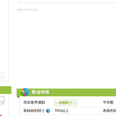
スポンサーリンク
数値情報
売却基準価額
平米数
い下
単純純利回り
70%以上
表面利