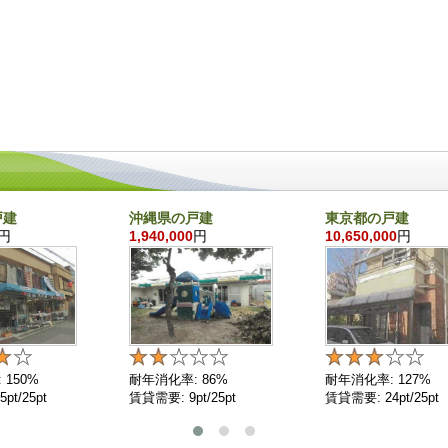
戸建
沖縄県の戸建
東京都の戸建
円
1,940,000
円
10,650,000
円
 150%
耐年消化率: 86%
耐年消化率: 127%
pt/25pt
賃貸需要: 9pt/25pt
賃貸需要: 24pt/25pt