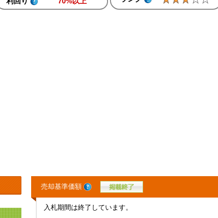
利回り
70%以上
売却基準価額
入札期間は終了しています。