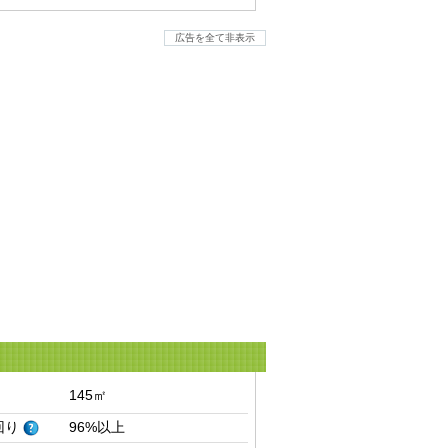
広告を全て非表示
145㎡
回り
96%以上