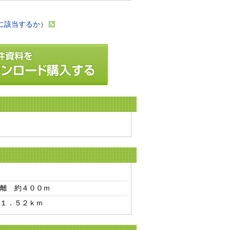
に該当するか）
離　約４００ｍ　
１．５２ｋｍ