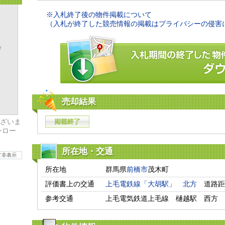
※入札終了後の物件掲載について
（入札が終了した競売情報の掲載はプライバシーの侵害
売却結果
ざいま
ンロー
所在地・交通
て非表示
所在地
群馬県
前橋市
茂木町
評価書上の交通
上毛電鉄線「大胡駅」
北方
　道路距
参考交通
上毛電気鉄道上毛線　樋越駅　西方　