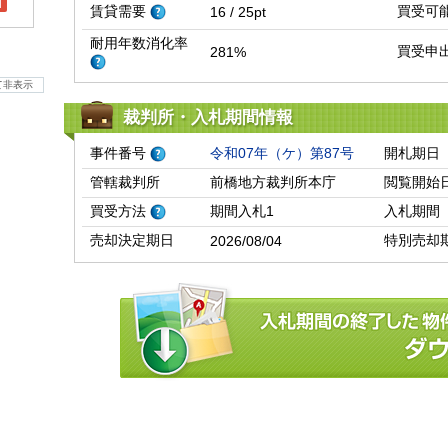
l
賃貸需要
買受可
16 / 25pt
耐用年数消化率
買受申
281%
て非表示
裁判所・入札期間情報
事件番号
令和07年（ケ）第87号
開札期日
管轄裁判所
前橋地方裁判所本庁
閲覧開始
買受方法
期間入札1
入札期間
売却決定期日
特別売却
2026/08/04