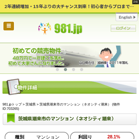
2年連続増加・15年ぶりの大チャンス到来！初心者からプロまで網羅する「競売不動産・超実践投資セミナー」♦神奈川県 横浜 in 神奈川
☰
981.jpトップ
>
茨城県
> 茨城県潮来市のマンション（ネオシティ潮来） (物件
ID:703265)
茨城県潮来市のマンション（ネオシティ潮来）
28.1%
種別
マンション
利回り