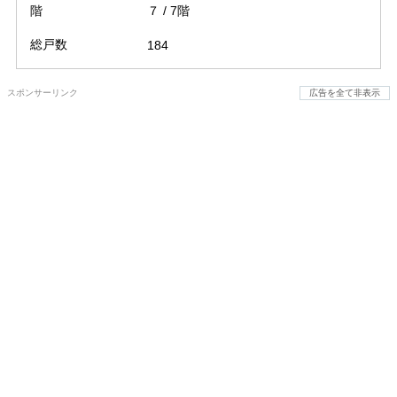
階
７ / 7階
総戸数
184
スポンサーリンク
広告を全て非表示