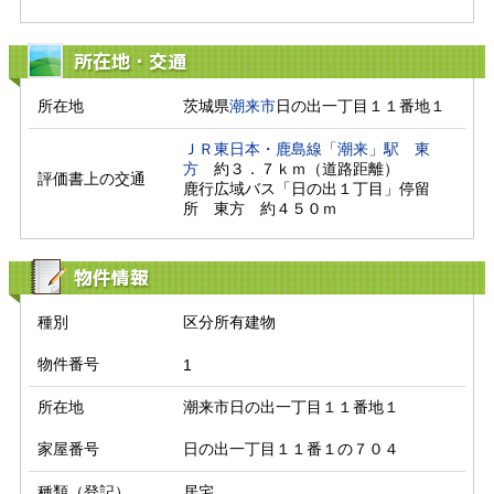
所在地・交通
所在地
茨城県
潮来市
日の出一丁目１１番地１
ＪＲ東日本・鹿島線「潮来」駅
東
方
　約３．７ｋｍ（道路距離）

評価書上の交通
鹿行広域バス「日の出１丁目」停留
所　東方　約４５０ｍ　
物件情報
種別
区分所有建物
物件番号
1
所在地
潮来市日の出一丁目１１番地１
家屋番号
日の出一丁目１１番１の７０４
種類（登記）
居宅