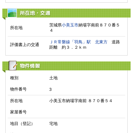
所在地・交通
茨城県
小美玉市
納場字南前８７０番５
所在地
４
ＪＲ常磐線「羽鳥」駅
北東方
　道路
評価書上の交通
距離　約３．２ｋｍ　
物件情報
種別
土地
物件番号
3
所在地
小美玉市納場字南前 ８７０番５４
家屋番号
地目（登記）
宅地