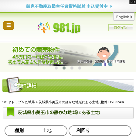
競売不動産取扱主任者資格試験 申込受付中
☰
981.jpトップ
>
茨城県
> 茨城県小美玉市の静かな地域にある土地 (物件ID:703240)
茨城県小美玉市の静かな地域にある土地
種別
土地
利回り