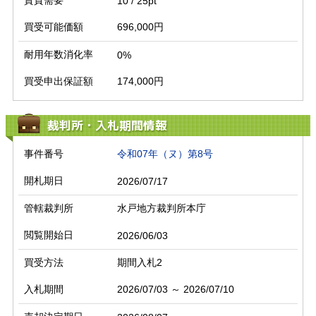
賃貸需要
10 / 25pt
買受可能価額
696,000円
耐用年数消化率
0%
買受申出保証額
174,000円
裁判所・入札期間情報
事件番号
令和07年（ヌ）第8号
開札期日
2026/07/17
管轄裁判所
水戸地方裁判所本庁
閲覧開始日
2026/06/03
買受方法
期間入札2
入札期間
2026/07/03 ～ 2026/07/10