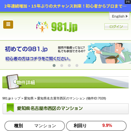
2年連続増加・15年ぶりの大チャンス到来！初心者からプロまで網羅する「競売不動産・超実践投資セミナー」♦神奈川県 横浜 in 神奈川
☰
981.jpトップ
>
愛知県
> 愛知県名古屋市西区のマンション (物件ID:7028)
愛知県名古屋市西区のマンション
9.9%
種別
マンション
利回り