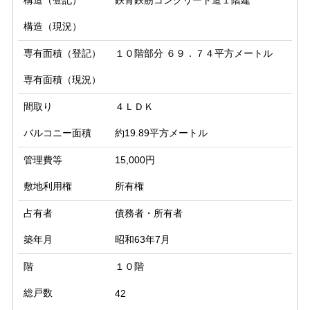
構造（登記）
鉄骨鉄筋コンクリート造１階建
構造（現況）
専有面積（登記）
１０階部分 ６９．７４平方メートル
専有面積（現況）
間取り
４ＬＤＫ
バルコニー面積
約19.89平方メートル
管理費等
15,000円
敷地利用権
所有権
占有者
債務者・所有者
築年月
昭和63年7月
階
１０階
総戸数
42