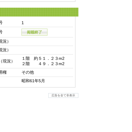
号
1
号
現況）
現況）
１階　約５１．２３m2

（現況）
２階　　４９．２３m2
用権
その他
昭和61年5月
広告を全て非表示