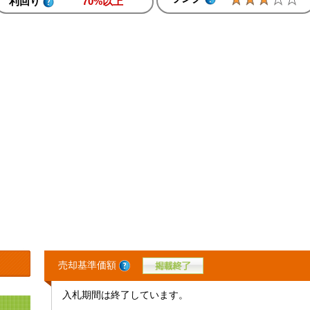
利回り
70%以上
売却基準価額
入札期間は終了しています。