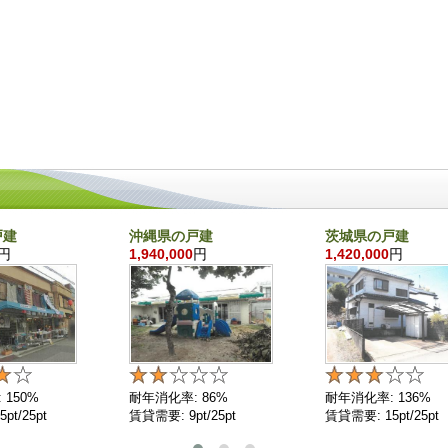
戸建
沖縄県の戸建
茨城県の戸建
円
1,940,000
円
1,420,000
円
 150%
耐年消化率: 86%
耐年消化率: 136%
pt/25pt
賃貸需要: 9pt/25pt
賃貸需要: 15pt/25pt