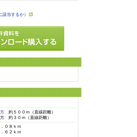
に該当するか）
方
　約５００ｍ（直線距離）

方　約３０ｍ（直線距離）　
．０８ｋｍ

．６２ｋｍ