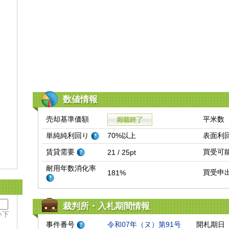
数値情報
売却基準価額
平米数
単純純利回り
70%以上
表面利
賃貸需要
買受可
21 / 25pt
耐用年数消化率
買受申
181%
裁判所・入札期間情報
い下
事件番号
令和07年（ヌ）第91号
開札期日