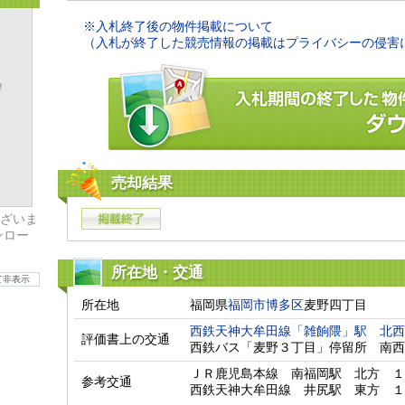
※入札終了後の物件掲載について
（入札が終了した競売情報の掲載はプライバシーの侵害
売却結果
ざいま
ンロー
所在地・交通
て非表示
所在地
福岡県
福岡市博多区
麦野四丁目
西鉄天神大牟田線「雑餉隈」駅
北西
評価書上の交通
西鉄バス「麦野３丁目」停留所　南西
ＪＲ鹿児島本線　南福岡駅　北方　１
参考交通
西鉄天神大牟田線　井尻駅　東方　１