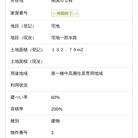
所在地
南国市廿枝
家屋番号
地目（登記）
宅地
地目（現況）
宅地一部水路
土地面積（登記）
１３２．７９m2
土地面積（現況）
用途地域
第一種中高層住居専用地域
利用状況
建ぺい率
60%
容積率
200%
種別
建物
物件番号
3