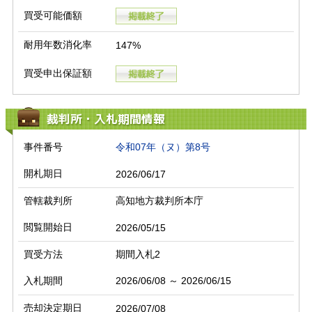
買受可能価額
耐用年数消化率
147%
買受申出保証額
裁判所・入札期間情報
事件番号
令和07年（ヌ）第8号
開札期日
2026/06/17
管轄裁判所
高知地方裁判所本庁
閲覧開始日
2026/05/15
買受方法
期間入札2
入札期間
2026/06/08 ～ 2026/06/15
売却決定期日
2026/07/08