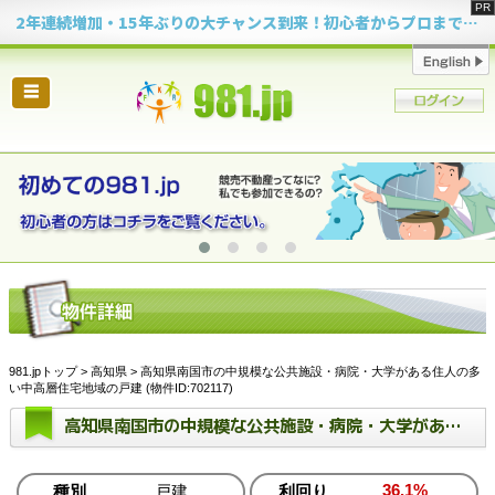
2年連続増加・15年ぶりの大チャンス到来！初心者からプロまで網羅する「競売不動産・超実践投資セミナー」♦神奈川県 横浜 in 神奈川
☰
981.jpトップ
>
高知県
> 高知県南国市の中規模な公共施設・病院・大学がある住人の多
い中高層住宅地域の戸建 (物件ID:702117)
高知県南国市の中規模な公共施設・病院・大学がある住人の多い中高層住宅地域の戸建
36.1%
種別
戸建
利回り