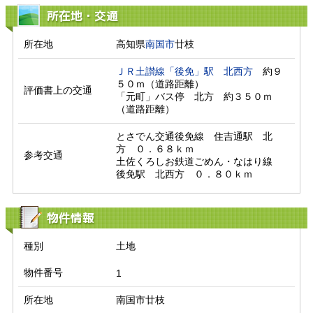
所在地・交通
所在地
高知県
南国市
廿枝
ＪＲ土讃線「後免」駅
北西方
　約９
５０ｍ（道路距離）

評価書上の交通
「元町」バス停　北方　約３５０ｍ
（道路距離）　
とさでん交通後免線　住吉通駅　北
方　０．６８ｋｍ

参考交通
土佐くろしお鉄道ごめん・なはり線　
後免駅　北西方　０．８０ｋｍ
物件情報
種別
土地
物件番号
1
所在地
南国市廿枝