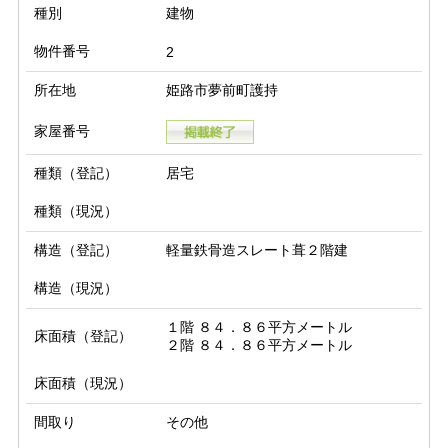
種別
建物
物件番号
2
所在地
姫路市夢前町護持
家屋番号
種類（登記）
居宅
種類（現況）
構造（登記）
軽量鉄骨造スレート葺２階建
構造（現況）
１階 ８４．８６平方メートル

床面積（登記）
２階 ８４．８６平方メートル
床面積（現況）
間取り
その他