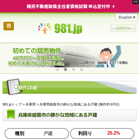
競売不動産取扱主任者資格試験 申込受付中
☰
981.jpトップ
>
兵庫県
> 兵庫県姫路市の静かな地域にある戸建 (物件ID:6761)
兵庫県姫路市の静かな地域にある戸建
25.2%
種別
戸建
利回り