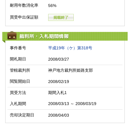
耐用年数消化率
56%
買受申出保証額
裁判所・入札期間情報
事件番号
平成19年（ケ）第318号
開札期日
2008/03/27
管轄裁判所
神戸地方裁判所姫路支部
閲覧開始日
2008/02/19
買受方法
期間入札1
入札期間
2008/03/13 ～ 2008/03/19
売却決定期日
2008/04/03