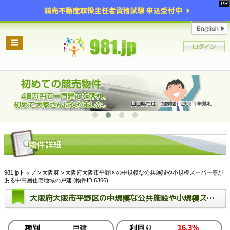
競売不動産取扱主任者資格試験 申込受付中
☰
981.jpトップ
>
大阪府
> 大阪府大阪市平野区の中規模な公共施設や小規模スーパー等が
ある中高層住宅地域の戸建 (物件ID:6366)
大阪府大阪市平野区の中規模な公共施設や小規模スーパー等がある中高層住宅地域の戸建
16.3%
種別
戸建
利回り