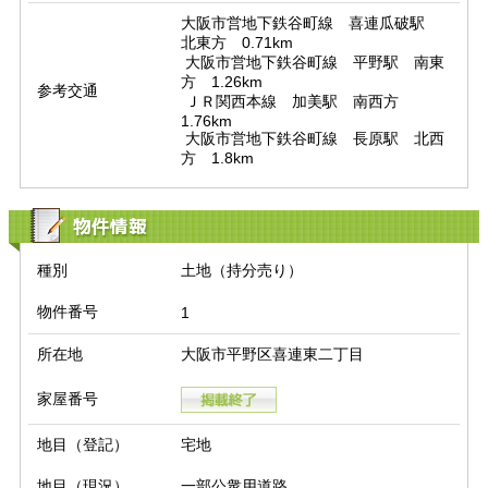
大阪市営地下鉄谷町線　喜連瓜破駅　
北東方　0.71km

 大阪市営地下鉄谷町線　平野駅　南東
方　1.26km

参考交通
 ＪＲ関西本線　加美駅　南西方　
1.76km

 大阪市営地下鉄谷町線　長原駅　北西
方　1.8km
物件情報
種別
土地（持分売り）
物件番号
1
所在地
大阪市平野区喜連東二丁目
家屋番号
地目（登記）
宅地
地目（現況）
一部公衆用道路