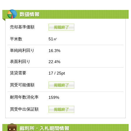
数値情報
売却基準価額
平米数
51㎡
単純純利回り
16.3%
表面利回り
22.4%
賃貸需要
17 / 25pt
買受可能価額
耐用年数消化率
159%
買受申出保証額
裁判所・入札期間情報