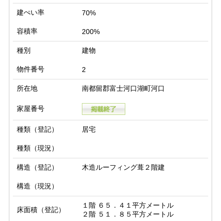
建ぺい率
70%
容積率
200%
種別
建物
物件番号
2
所在地
南都留郡富士河口湖町河口
家屋番号
種類（登記）
居宅
種類（現況）
構造（登記）
木造ルーフィング葺２階建
構造（現況）
１階 ６５．４１平方メートル

床面積（登記）
２階 ５１．８５平方メートル