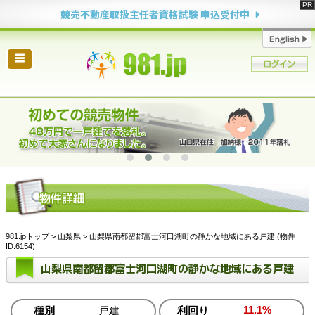
競売不動産取扱主任者資格試験 申込受付中
☰
981.jpトップ
>
山梨県
> 山梨県南都留郡富士河口湖町の静かな地域にある戸建 (物件
ID:6154)
山梨県南都留郡富士河口湖町の静かな地域にある戸建
11.1%
種別
戸建
利回り