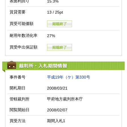
表面利回り
15.3%
賃貸需要
13 / 25pt
買受可能価額
耐用年数消化率
27%
買受申出保証額
裁判所・入札期間情報
事件番号
平成19年（ケ）第330号
開札期日
2008/03/21
管轄裁判所
甲府地方裁判所本庁
閲覧開始日
2008/02/07
買受方法
期間入札1