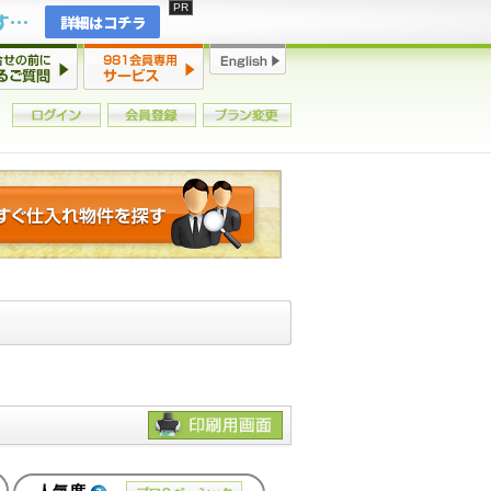
2年連続増加・15年ぶりの大チャンス到来！初心者からプロまで網羅する「競売不動産・超実践投資セミナー」♦神奈川県 横浜 in 神奈川
詳細はコチラ