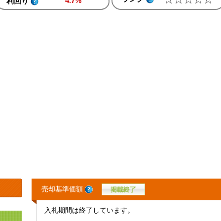
4.7%
利回り
売却基準価額
入札期間は終了しています。