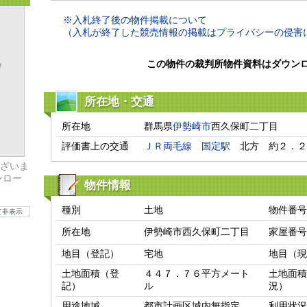
※入札終了後の物件掲載について
（入札が終了した競売情報の掲載はプライバシーの侵害
この物件の裁判所物件資料はダウン
所在地・交通
所在地
群馬県
伊勢崎市
西久保町二丁目
評価書上の交通
ＪＲ両毛線
国定駅
　北方　約２．２
ざいま
ンロー
物件情報
種別
土地
物件番号
て非表示
所在地
伊勢崎市西久保町二丁目
家屋番号
地目（登記）
宅地
地目（現
土地面積（登
４４７．７６平方メート
土地面積
記）
ル
況）
用途地域
都市計画区域内無指定
利用状況