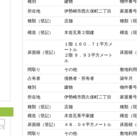
種別
建物
物件番号
所在地
伊勢崎市西久保町二丁目
家屋番号
種類（登記）
店舗
種類（現
構造（登記）
木造瓦葺２階建
構造（現
１階 １６０．７１平方メ
ートル

床面積（登記）
床面積（
２階 ９．９３平方メート
ル
間取り
その他
敷地利用
占有者
債務者・所有者
築年月
種別
建物
物件番号
所在地
伊勢崎市西久保町二丁目
家屋番号
種類（登記）
店舗
種類（現
構造（登記）
木造瓦葺平家建
構造（現
床面積（登記）
４８．０４平方メートル
床面積（
い下
間取り
その他
敷地利用