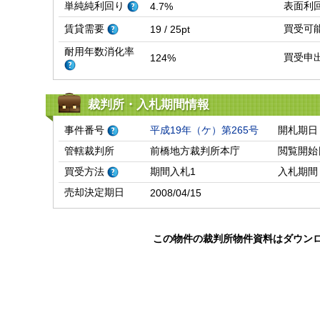
単純純利回り
表面利
4.7%
賃貸需要
買受可
19 / 25pt
耐用年数消化率
買受申
124%
裁判所・入札期間情報
事件番号
平成19年（ケ）第265号
開札期日
管轄裁判所
前橋地方裁判所本庁
閲覧開始
買受方法
期間入札1
入札期間
売却決定期日
2008/04/15
この物件の裁判所物件資料はダウン