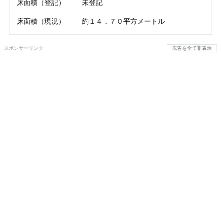
床面積（登記）
未登記
床面積（現況）
約１４．７０平方メートル
スポンサーリンク
広告を全て非表示