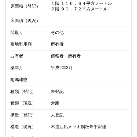
１階 １１６．６４平方メートル

床面積（登記）
２階 ９０．７２平方メートル
床面積（現況）
間取り
その他
敷地利用権
所有権
占有者
債務者・所有者
築年月
平成2年3月
附属建物
種類（登記）
未登記
種類（現況）
倉庫
構造（登記）
未登記
構造（現況）
木造亜鉛メッキ鋼板葺平家建