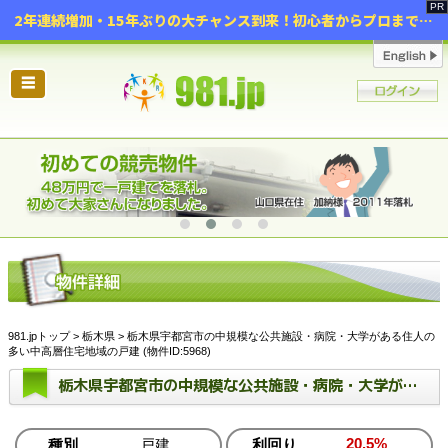
2年連続増加・15年ぶりの大チャンス到来！初心者からプロまで網羅する「競売不動産・超実践投資セミナー」♦神奈川県 横浜 in 神奈川
☰
981.jpトップ
>
栃木県
> 栃木県宇都宮市の中規模な公共施設・病院・大学がある住人の
多い中高層住宅地域の戸建 (物件ID:5968)
栃木県宇都宮市の中規模な公共施設・病院・大学がある住人の多い中高層住宅地域の戸建
20.5%
種別
戸建
利回り