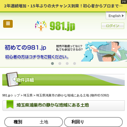
2年連続増加・15年ぶりの大チャンス到来！初心者からプロまで網羅する「競売不動産・超実践投資セミナー」♦神奈川県 横浜 in 神奈川
☰
981.jpトップ
>
埼玉県
> 埼玉県鴻巣市の静かな地域にある土地 (物件ID:5392)
埼玉県鴻巣市の静かな地域にある土地
種別
土地
利回り