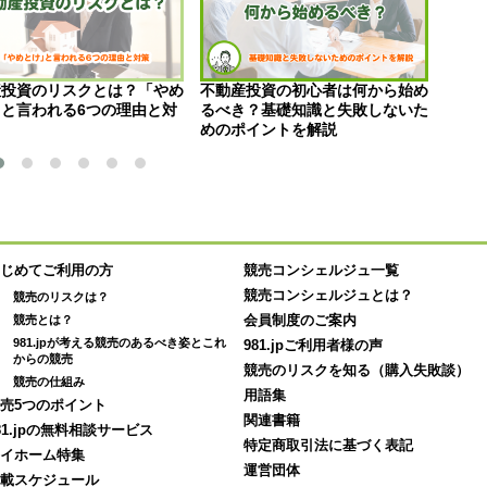
産投資のリスクとは？「やめ
不動産投資の初心者は何から始め
不動
と言われる6つの理由と対
るべき？基礎知識と失敗しないた
功す
めのポイントを解説
を紹
じめてご利用の方
競売コンシェルジュ一覧
競売コンシェルジュとは？
競売のリスクは？
競売とは？
会員制度のご案内
981.jpが考える競売のあるべき姿とこれ
981.jpご利用者様の声
からの競売
競売のリスクを知る（購入失敗談）
競売の仕組み
用語集
売5つのポイント
関連書籍
81.jpの無料相談サービス
特定商取引法に基づく表記
イホーム特集
運営団体
載スケジュール