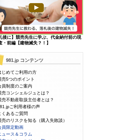
札後に】競売先生に学ぶ、代金納付前の現
査・前編【建物滅失？！】
981.jp コンテンツ
はじめてご利用の方
競売5つのポイント
会員制度のご案内
競売コンシェルジュとは？
競売不動産取扱主任者とは？
981.jpご利用者様の声
よくあるご質問
競売のリスクを知る（購入失敗談）
会員限定動画
ニュース＆コラム