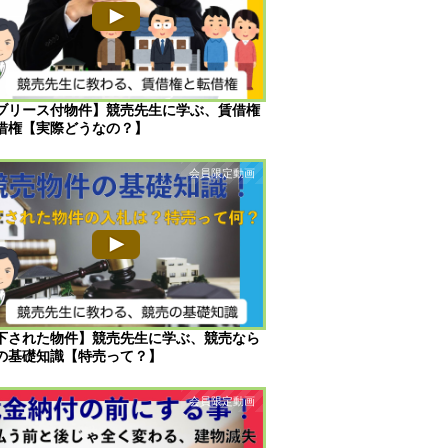
ブリース付物件】競売先生に学ぶ、賃借権
借権【実際どうなの？】
下された物件】競売先生に学ぶ、競売なら
の基礎知識【特売って？】