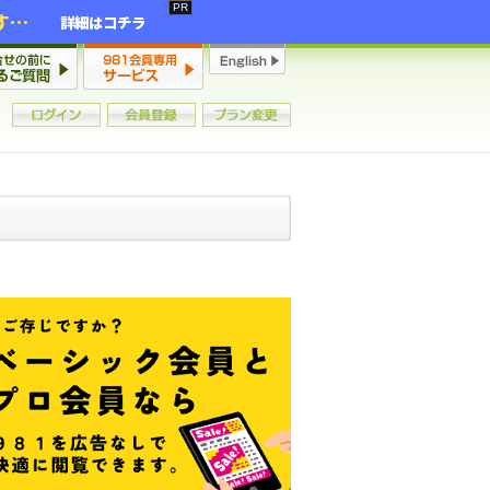
2年連続増加・15年ぶりの大チャンス到来！初心者からプロまで網羅する「競売不動産・超実践投資セミナー」♦神奈川県 横浜 in 神奈川
詳細はコチラ