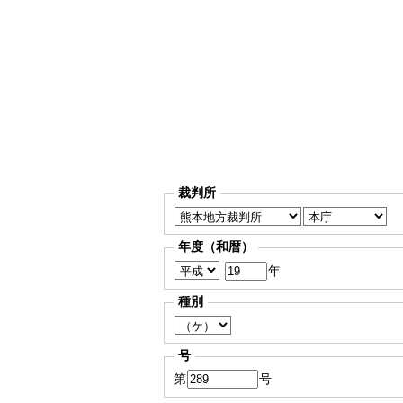
裁判所
年度（和暦）
年
種別
号
第
号