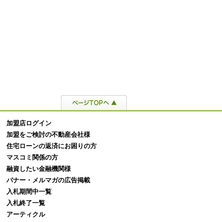
産投資における成功とは？成
不動産投資のメリットとリスクを
サラ
るポイントやおすすめの投資
紹介！投資向けの職業や性格も解
良い
介
説
ンと
加盟店ログイン
加盟をご検討の不動産会社様
住宅ローンの返済にお困りの方
マスコミ関係の方
融資したい金融機関様
バナー・メルマガの広告掲載
入札期間中一覧
入札終了一覧
アーティクル