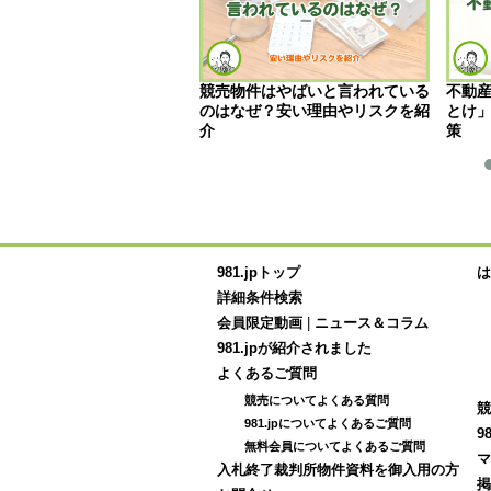
投資の種類は主に4つ！そ
競売物件はやばいと言われている
不動
の特徴について解説
のはなぜ？安い理由やリスクを紹
とけ」
介
策
981.jpトップ
は
詳細条件検索
会員限定動画
|
ニュース＆コラム
981.jpが紹介されました
よくあるご質問
競売についてよくある質問
競
981.jpについてよくあるご質問
9
無料会員についてよくあるご質問
マ
入札終了裁判所物件資料を御入用の方
掲