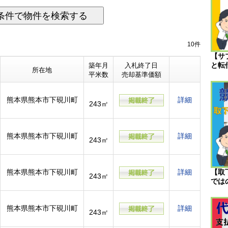
条件で物件を検索する
10件
【サ
と転
築年月
入札終了日
所在地
平米数
売却基準価額
熊本県熊本市下硯川町
詳細
243㎡
熊本県熊本市下硯川町
詳細
243㎡
熊本県熊本市下硯川町
詳細
【取
243㎡
では
熊本県熊本市下硯川町
詳細
243㎡