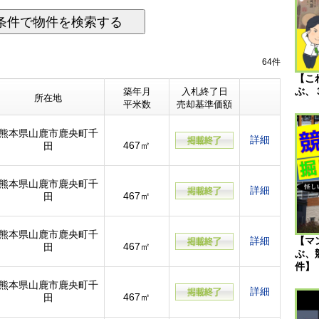
条件で物件を検索する
64件
【こ
ぶ、
築年月
入札終了日
所在地
平米数
売却基準価額
熊本県山鹿市鹿央町千
詳細
467㎡
田
熊本県山鹿市鹿央町千
詳細
467㎡
田
熊本県山鹿市鹿央町千
詳細
【マ
467㎡
田
ぶ、
件】
熊本県山鹿市鹿央町千
詳細
467㎡
田