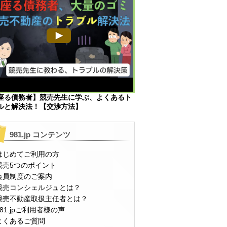
座る債務者】競売先生に学ぶ、よくあるト
ルと解決法！【交渉方法】
981.jp コンテンツ
はじめてご利用の方
競売5つのポイント
会員制度のご案内
競売コンシェルジュとは？
競売不動産取扱主任者とは？
981.jpご利用者様の声
よくあるご質問