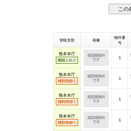
この
物件番
管轄支部
画像
号
熊本本庁
1
熊本本庁
1
熊本本庁
1
熊本本庁
1