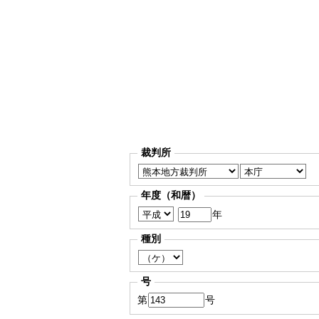
裁判所
年度（和暦）
年
種別
号
第
号