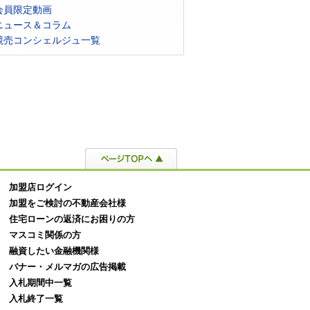
会員限定動画
ニュース＆コラム
競売コンシェルジュ一覧
物件とは？メリット・リス
不動産売却の仲介手数料はいくら
不動
購入方法や注意点を詳しく解
かかる？相場や早見表で分かりや
紹介
すく解説
説
加盟店ログイン
加盟をご検討の不動産会社様
住宅ローンの返済にお困りの方
マスコミ関係の方
融資したい金融機関様
バナー・メルマガの広告掲載
入札期間中一覧
入札終了一覧