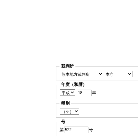
裁判所
年度（和暦）
年
種別
号
第
号