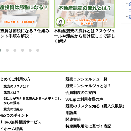
産投資は節税になる？仕組み
不動産競売の流れとは？スケジュ
競売
イント手順を解説！
ールや滞納から明け渡しまで詳し
ク、
く解説
説！
じめてご利用の方
競売コンシェルジュ一覧
競売コンシェルジュとは？
競売のリスクは？
競売とは？
会員制度のご案内
981.jpが考える競売のあるべき姿とこれ
981.jpご利用者様の声
からの競売
競売のリスクを知る（購入失敗談）
競売の仕組み
用語集
売5つのポイント
関連書籍
81.jpの無料相談サービス
特定商取引法に基づく表記
イホーム特集