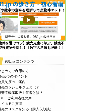
物件を選ぶコツ】競売先生に学ぶ、競売不
で投資物件探し！【数字の意味を理解！】
981.jp コンテンツ
はじめてご利用の方
競売5つのポイント
会員制度のご案内
競売コンシェルジュとは？
競売不動産取扱主任者とは？
981.jpご利用者様の声
よくあるご質問
競売のリスクを知る（購入失敗談）