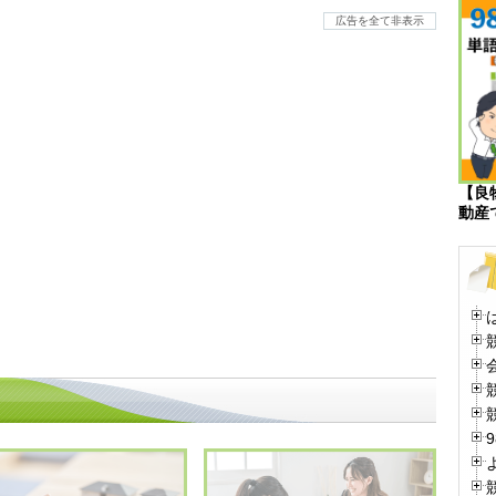
広告を全て非表示
【良
動産