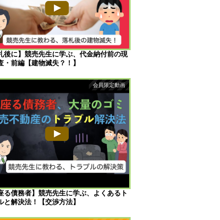
札後に】競売先生に学ぶ、代金納付前の現
査・前編【建物滅失？！】
座る債務者】競売先生に学ぶ、よくあるト
ルと解決法！【交渉方法】