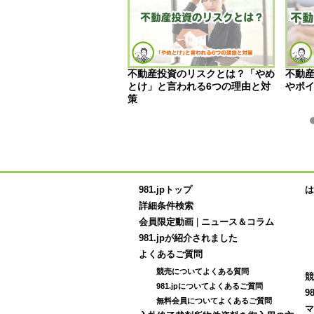
競売の違いとは？メリット
不動産投資のリスクとは？「やめ
不動
クの違いも詳しく解説
とけ」と言われる6つの理由と対
やポ
策
981.jpトップ
は
詳細条件検索
会員限定動画
|
ニュース＆コラム
981.jpが紹介されました
よくあるご質問
競売についてよくある質問
競
981.jpについてよくあるご質問
9
無料会員についてよくあるご質問
マ