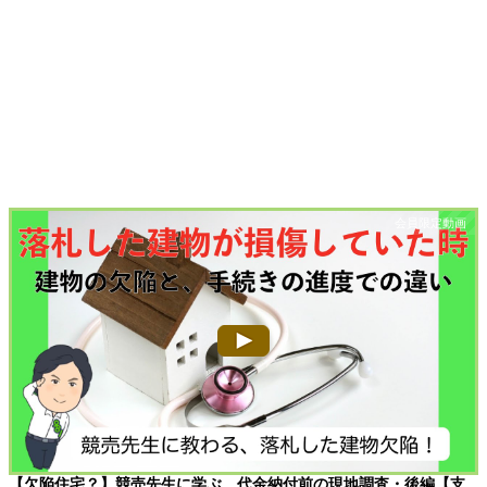
【欠陥住宅？】競売先生に学ぶ、代金納付前の現地調査・後編【支