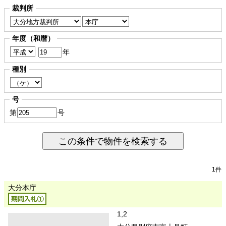
裁判所
年度（和暦）
年
種別
号
第
号
この条件で物件を検索する
1件
大分本庁
1,2