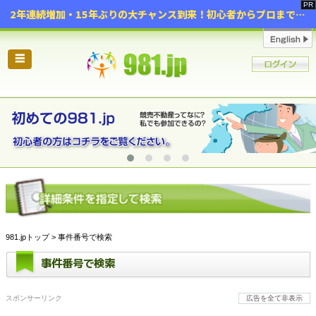
2年連続増加・15年ぶりの大チャンス到来！初心者からプロまで網羅する「競売不動産・超実践投資セミナー」♦神奈川県 横浜 in 神奈川
☰
981.jpトップ
> 事件番号で検索
事件番号で検索
スポンサーリンク
広告を全て非表示