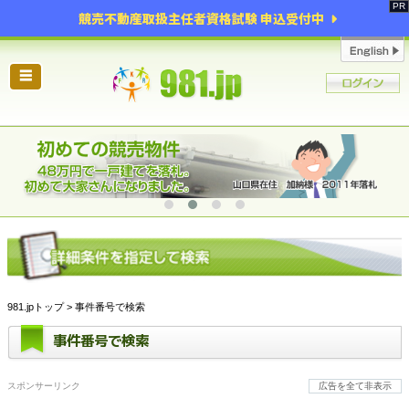
競売不動産取扱主任者資格試験 申込受付中
☰
981.jpトップ
> 事件番号で検索
事件番号で検索
スポンサーリンク
広告を全て非表示