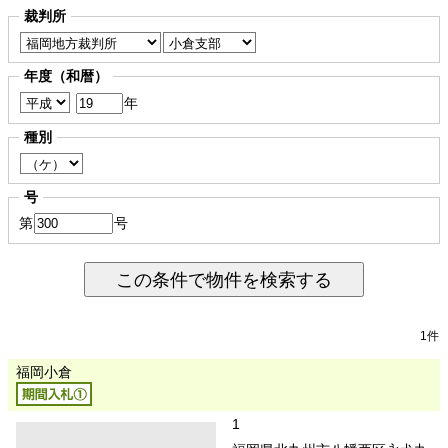
裁判所
年度（和暦）
年
種別
号
第
号
この条件で物件を検索する
1件
福岡小倉
1