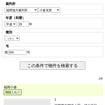
裁判所
年度（和暦）
年
種別
号
第
号
この条件で物件を検索する
1件
福岡小倉
1