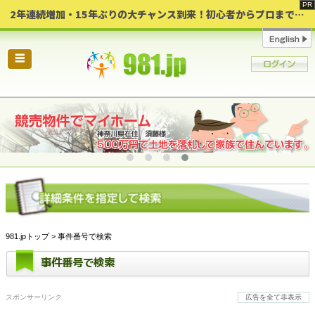
2年連続増加・15年ぶりの大チャンス到来！初心者からプロまで網羅する「競売不動産・超実践投資セミナー」♦神奈川県 横浜 in 神奈川
☰
981.jpトップ
> 事件番号で検索
事件番号で検索
スポンサーリンク
広告を全て非表示