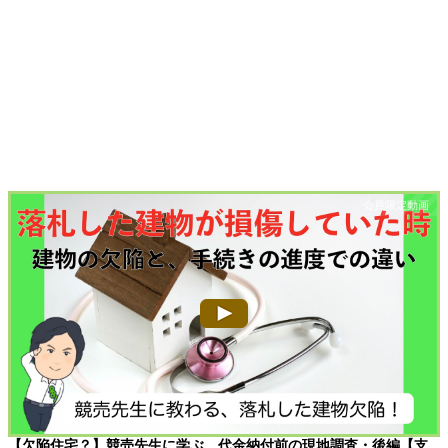
【欠陥住宅？】競売先生に学ぶ、代金納付前の現地調査・後編【支