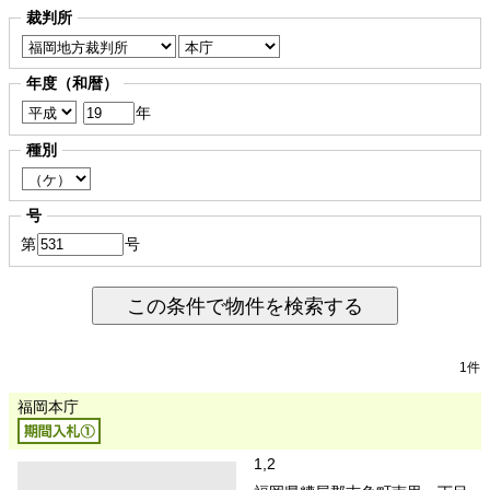
裁判所
年度（和暦）
年
種別
号
第
号
この条件で物件を検索する
1件
福岡本庁
1,2