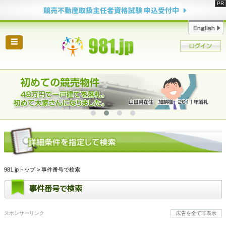
競売不動産取扱主任者資格試験 申込受付中
☰
981.jpトップ
> 事件番号で検索
事件番号で検索
スポンサーリンク
広告を全て非表示