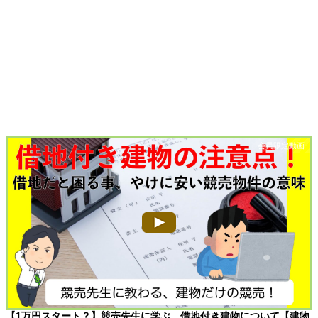
【1万円スタート？】競売先生に学ぶ、借地付き建物について【建物