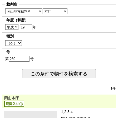
裁判所
年度（和暦）
年
種別
号
第
号
この条件で物件を検索する
1件
岡山本庁
1,2,3,4