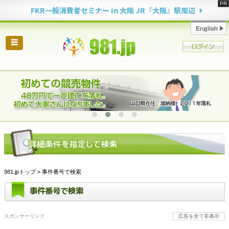
FKR一般消費者セミナー in 大阪 JR『大阪』駅周辺
☰
981.jpトップ
> 事件番号で検索
事件番号で検索
スポンサーリンク
広告を全て非表示