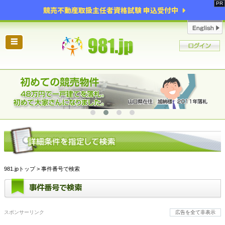
競売不動産取扱主任者資格試験 申込受付中
☰
981.jpトップ
> 事件番号で検索
事件番号で検索
スポンサーリンク
広告を全て非表示