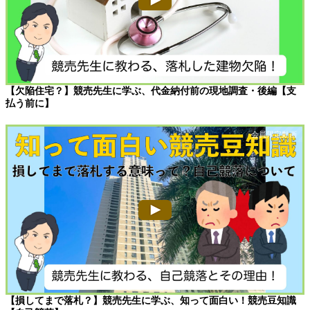
【欠陥住宅？】競売先生に学ぶ、代金納付前の現地調査・後編【支
払う前に】
【損してまで落札？】競売先生に学ぶ、知って面白い！競売豆知識