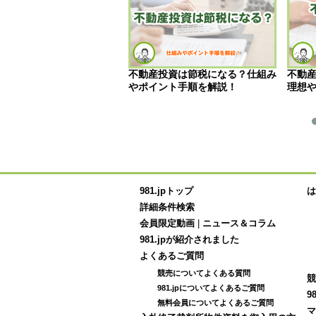
売却の仲介手数料はいくら
不動産投資は節税になる？仕組み
不動
？相場や早見表で分かりや
やポイント手順を解説！
理想
説
981.jpトップ
は
詳細条件検索
会員限定動画
|
ニュース＆コラム
981.jpが紹介されました
よくあるご質問
競売についてよくある質問
競
981.jpについてよくあるご質問
9
無料会員についてよくあるご質問
マ