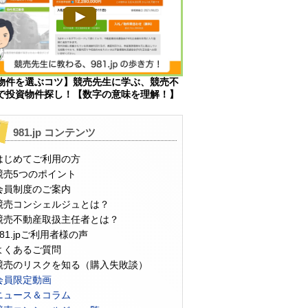
物件を選ぶコツ】競売先生に学ぶ、競売不
で投資物件探し！【数字の意味を理解！】
981.jp コンテンツ
はじめてご利用の方
競売5つのポイント
会員制度のご案内
競売コンシェルジュとは？
競売不動産取扱主任者とは？
981.jpご利用者様の声
よくあるご質問
競売のリスクを知る（購入失敗談）
会員限定動画
ニュース＆コラム