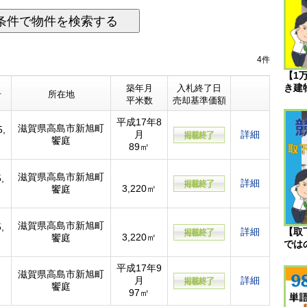
条件で物件を検索する
4件
【1
き建
築年月
入札終了日
号
所在地
平米数
売却基準価額
平成17年8
滋賀県高島市新旭町
5,
月
詳細
饗庭
89㎡
滋賀県高島市新旭町
,
詳細
3,220㎡
饗庭
滋賀県高島市新旭町
,
詳細
【取
3,220㎡
饗庭
では
平成17年9
滋賀県高島市新旭町
月
詳細
饗庭
97㎡