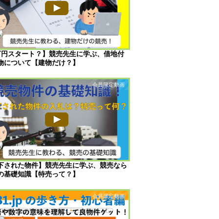
万円スタート？】競売先生に学ぶ、借地付
物について【建物だけ？】
下された物件】競売先生に学ぶ、競売なら
の基礎知識【特売って？】