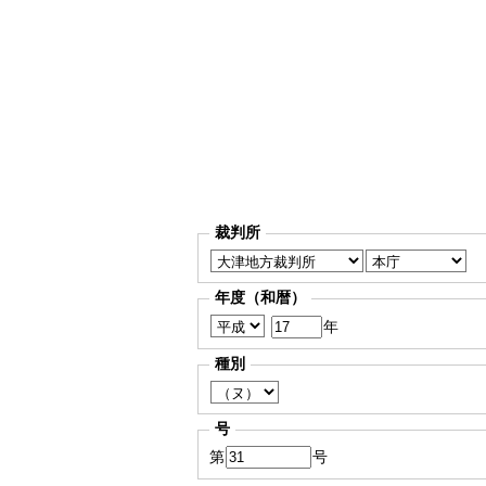
裁判所
年度（和暦）
年
種別
号
第
号