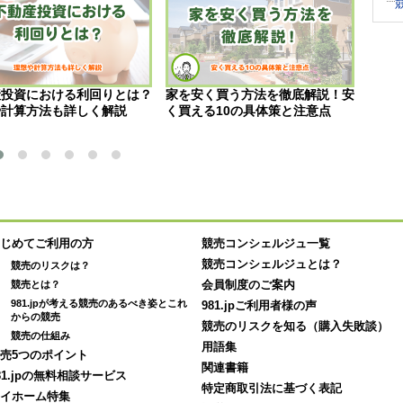
産投資における利回りとは？
家を安く買う方法を徹底解説！安
公売
や計算方法も詳しく解説
く買える10の具体策と注意点
やリ
じめてご利用の方
競売コンシェルジュ一覧
競売コンシェルジュとは？
競売のリスクは？
競売とは？
会員制度のご案内
981.jpが考える競売のあるべき姿とこれ
981.jpご利用者様の声
からの競売
競売のリスクを知る（購入失敗談）
競売の仕組み
用語集
売5つのポイント
関連書籍
81.jpの無料相談サービス
特定商取引法に基づく表記
イホーム特集