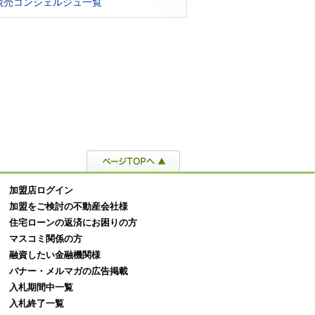
競売コンシェルジュ一覧
と競売の違いとは？メリット
不動産競売の流れとは？スケジュ
不動
スクの違いも詳しく解説
ールや滞納から明け渡しまで詳し
れぞ
く解説
加盟店ログイン
加盟をご検討の不動産会社様
住宅ローンの返済にお困りの方
マスコミ関係の方
融資したい金融機関様
バナー・メルマガの広告掲載
入札期間中一覧
入札終了一覧