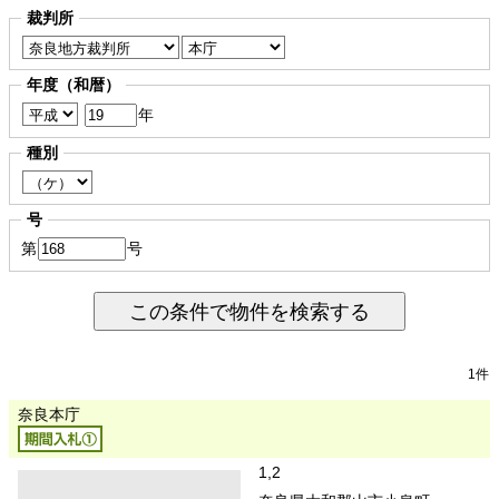
裁判所
年度（和暦）
年
種別
号
第
号
この条件で物件を検索する
1件
奈良本庁
1,2