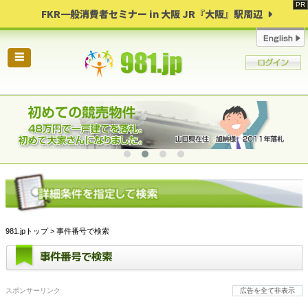
FKR一般消費者セミナー in 大阪 JR『大阪』駅周辺
☰
981.jpトップ
> 事件番号で検索
事件番号で検索
スポンサーリンク
広告を全て非表示