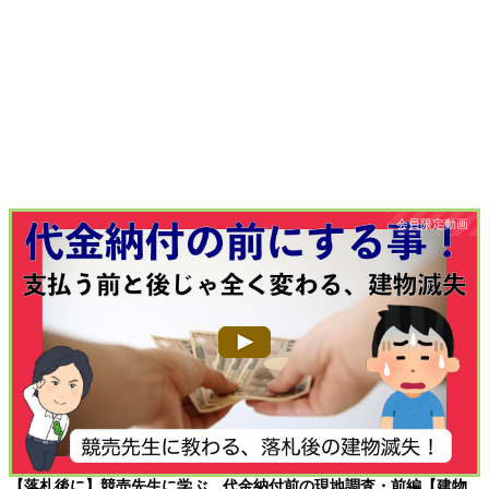
【落札後に】競売先生に学ぶ、代金納付前の現地調査・前編【建物