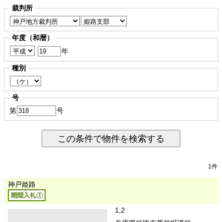
裁判所
年度（和暦）
年
種別
号
第
号
この条件で物件を検索する
1件
神戸姫路
1,2