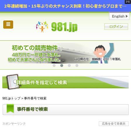
2年連続増加・15年ぶりの大チャンス到来！初心者からプロまで網羅する「競売不動産・超実践投資セミナー」♦神奈川県 横浜 in 神奈川
☰
981.jpトップ
> 事件番号で検索
事件番号で検索
スポンサーリンク
広告を全て非表示