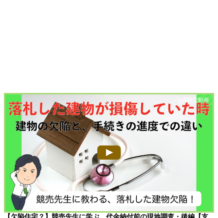
【欠陥住宅？】競売先生に学ぶ、代金納付前の現地調査・後編【支