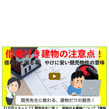
【1万円スタート？】競売先生に学ぶ、借地付き建物について【建物