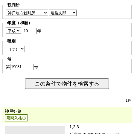
裁判所
年度（和暦）
年
種別
号
第
号
この条件で物件を検索する
1件
神戸姫路
1,2,3