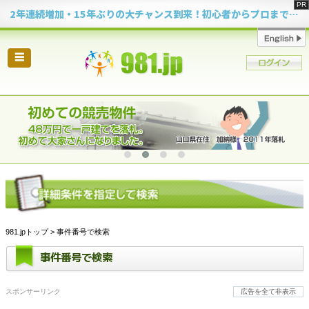
2年連続増加・15年ぶりの大チャンス到来！初心者からプロまで網羅する「競売不動産・超実践投資セミナー」♦神奈川県 横浜 in 神奈川
☰
981.jpトップ
> 事件番号で検索
事件番号で検索
スポンサーリンク
広告を全て非表示