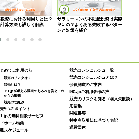
産投資における利回りとは？
サラリーマンの不動産投資は実際
家を
や計算方法も詳しく解説
良いの？よくある失敗するパター
く買
ンと対策を紹介
じめてご利用の方
競売コンシェルジュ一覧
競売コンシェルジュとは？
競売のリスクは？
競売とは？
会員制度のご案内
981.jpが考える競売のあるべき姿とこれ
981.jpご利用者様の声
からの競売
競売のリスクを知る（購入失敗談）
競売の仕組み
用語集
売5つのポイント
関連書籍
81.jpの無料相談サービス
特定商取引法に基づく表記
イホーム特集
運営団体
載スケジュール