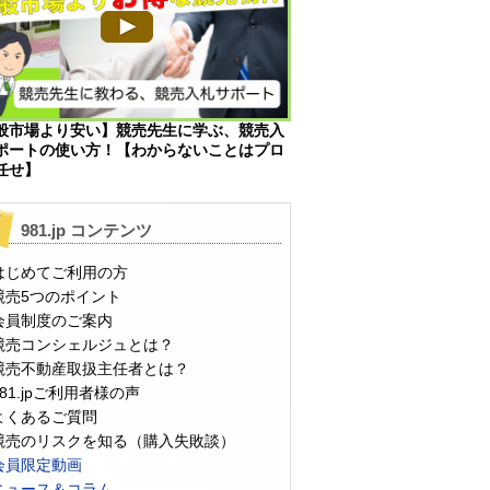
般市場より安い】競売先生に学ぶ、競売入
ポートの使い方！【わからないことはプロ
任せ】
981.jp コンテンツ
はじめてご利用の方
競売5つのポイント
会員制度のご案内
競売コンシェルジュとは？
競売不動産取扱主任者とは？
981.jpご利用者様の声
よくあるご質問
競売のリスクを知る（購入失敗談）
会員限定動画
ニュース＆コラム