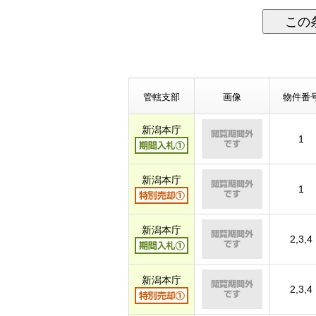
この
管轄支部
画像
物件番
新潟本庁
1
新潟本庁
1
新潟本庁
2,3,4
新潟本庁
2,3,4