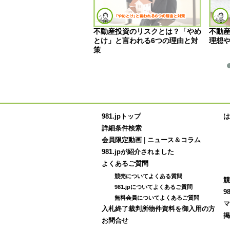
件はやばいと言われている
不動産投資のリスクとは？「やめ
不動
ぜ？安い理由やリスクを紹
とけ」と言われる6つの理由と対
理想
策
981.jpトップ
は
詳細条件検索
会員限定動画
|
ニュース＆コラム
981.jpが紹介されました
よくあるご質問
競売についてよくある質問
競
981.jpについてよくあるご質問
9
無料会員についてよくあるご質問
マ
入札終了裁判所物件資料を御入用の方
掲
お問合せ