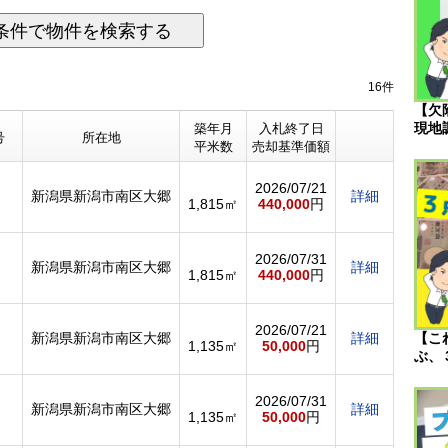
条件で物件を検索する
16件
【欠
現地
築年月
入札終了日
号
所在地
平米数
売却基準価額
2026/07/21
新潟県新潟市南区大郷
詳細
1,815㎡
440,000
円
2026/07/31
新潟県新潟市南区大郷
詳細
1,815㎡
440,000
円
2026/07/21
新潟県新潟市南区大郷
詳細
【こ
1,135㎡
50,000
円
ぶ、
2026/07/31
新潟県新潟市南区大郷
詳細
1,135㎡
50,000
円