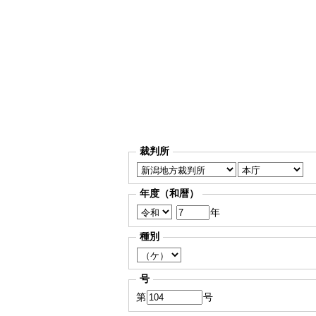
裁判所
年度（和暦）
年
種別
号
第
号