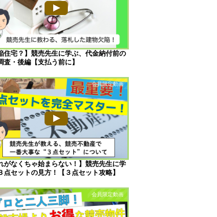
陥住宅？】競売先生に学ぶ、代金納付前の
調査・後編【支払う前に】
れがなくちゃ始まらない！】競売先生に学
３点セットの見方！【３点セット攻略】