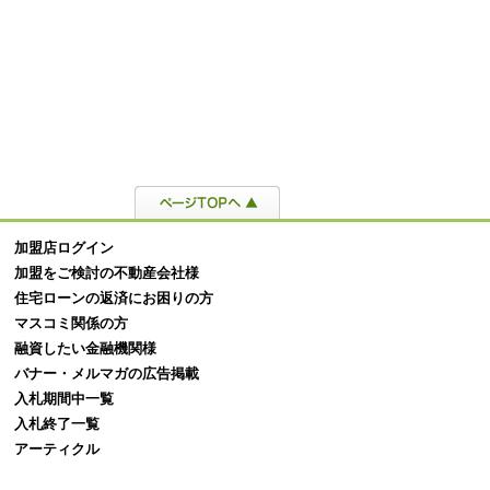
安く買う方法を徹底解説！安
不動産投資における成功とは？成
競売
える10の具体策と注意点
功するポイントやおすすめの投資
処法
を紹介
流れ
加盟店ログイン
加盟をご検討の不動産会社様
住宅ローンの返済にお困りの方
マスコミ関係の方
融資したい金融機関様
バナー・メルマガの広告掲載
入札期間中一覧
入札終了一覧
アーティクル