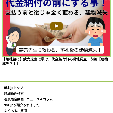
【落札後に】競売先生に学ぶ、代金納付前の現地調査・前編【建物
滅失？！】
981.jpトップ
詳細条件検索
会員限定動画
|
ニュース＆コラム
981.jpが紹介されました
よくあるご質問