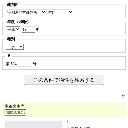
裁判所
年度（和暦）
年
種別
号
第
号
この条件で物件を検索する
1件
宇都宮本庁
7