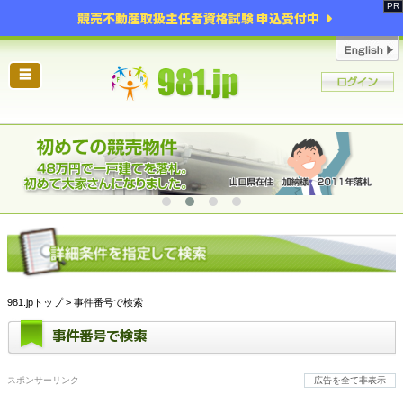
競売不動産取扱主任者資格試験 申込受付中
☰
981.jpトップ
> 事件番号で検索
事件番号で検索
スポンサーリンク
広告を全て非表示