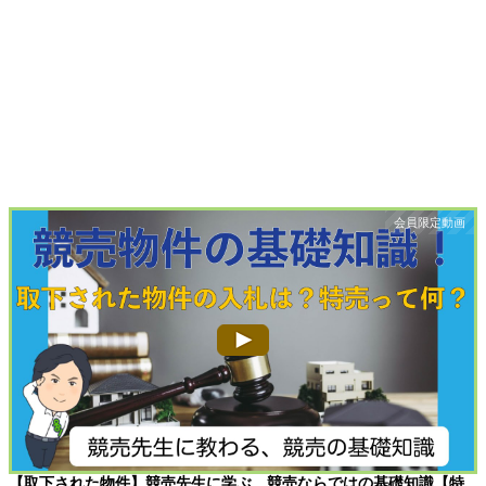
【取下された物件】競売先生に学ぶ、競売ならではの基礎知識【特