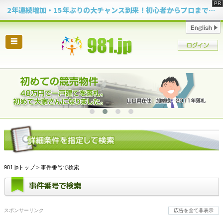
2年連続増加・15年ぶりの大チャンス到来！初心者からプロまで網羅する「競売不動産・超実践投資セミナー」♦神奈川県 横浜 in 神奈川
☰
981.jpトップ
> 事件番号で検索
事件番号で検索
スポンサーリンク
広告を全て非表示