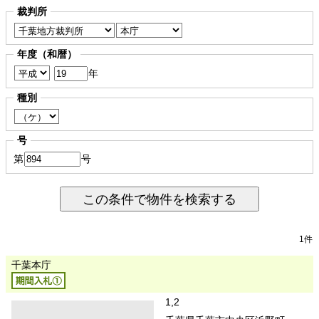
裁判所
年度（和暦）
年
種別
号
第
号
この条件で物件を検索する
1件
千葉本庁
1,2