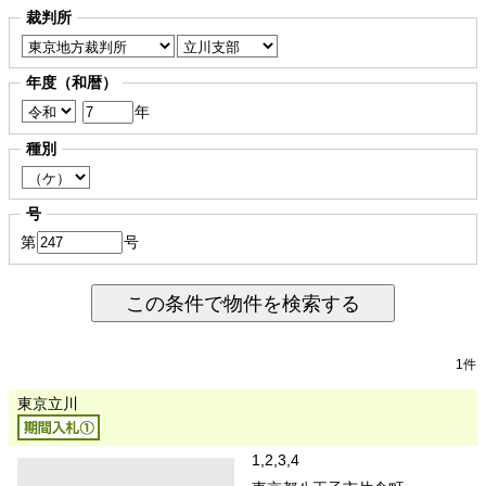
裁判所
年度（和暦）
年
種別
号
第
号
この条件で物件を検索する
1件
東京立川
1,2,3,4