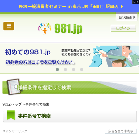
FKR一般消費者セミナー in 東京 JR『田町』駅周辺
☰
981.jpトップ
> 事件番号で検索
事件番号で検索
スポンサーリンク
広告を全て非表示