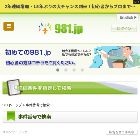
2年連続増加・15年ぶりの大チャンス到来！初心者からプロまで網羅する「競売不動産・超実践投資セミナー」♦神奈川県 横浜 in 神奈川
☰
981.jpトップ
> 事件番号で検索
事件番号で検索
スポンサーリンク
広告を全て非表示