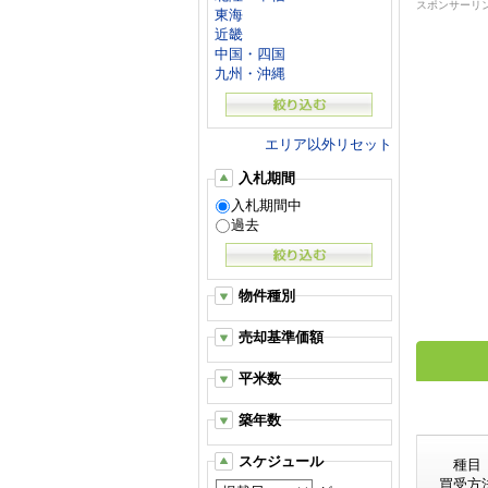
スポンサーリ
東海
近畿
中国・四国
九州・沖縄
エリア以外リセット
入札期間
入札期間中
過去
物件種別
売却基準価額
平米数
築年数
スケジュール
種目
買受方