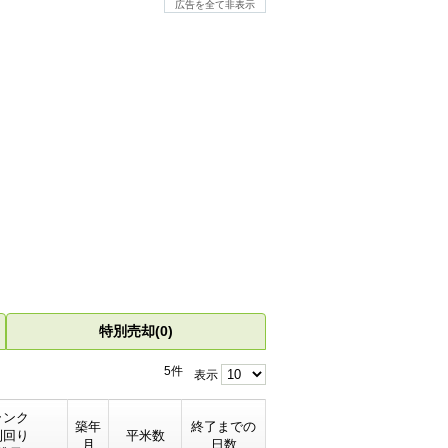
広告を全て非表示
特別売却(0)
5件
表示
ランク
築年
終了までの
利回り
平米数
月
日数