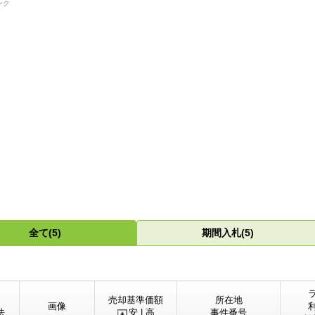
ンク
全て(5)
期間入札(5)
売却基準価額
所在地
画像
法
安
| 高
事件番号