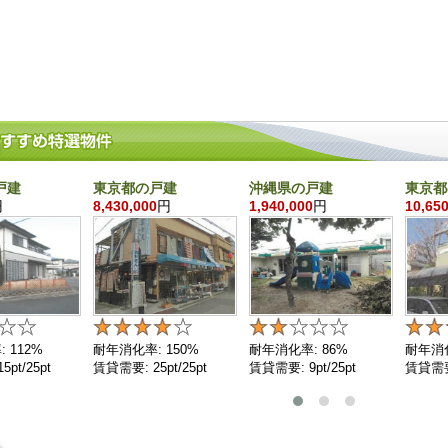
戸建
東京都の戸建
沖縄県の戸建
東京都
円
8,430,000
円
1,940,000
円
10,650
 112%
耐年消化率: 150%
耐年消化率: 86%
耐年消化
pt/25pt
賃貸需要: 25pt/25pt
賃貸需要: 9pt/25pt
賃貸需要: