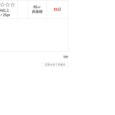
85㎡
21
日
%以上
床面積
 / 25pt
5件
広告を全て非表示