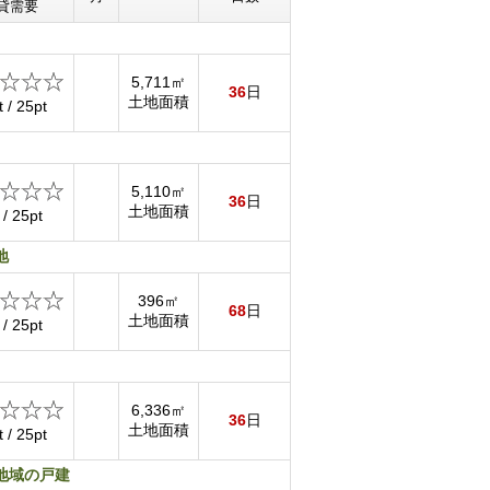
貸需要
5,711㎡
36
日
土地面積
t / 25pt
5,110㎡
36
日
土地面積
 / 25pt
地
396㎡
68
日
土地面積
 / 25pt
6,336㎡
36
日
土地面積
t / 25pt
地域の戸建