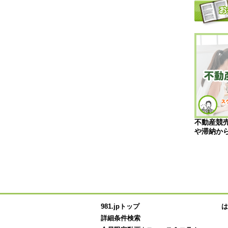
功とは？成功す
競売物件とは？メリット・リスク、購
不動産競
の投資を紹介
入方法や注意点を詳しく解説！
や滞納か
981.jpトップ
は
詳細条件検索