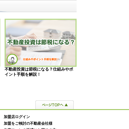
不動産投資は節税になる？仕組みやポ
競売物件から出て行かな
イント手順を解説！
とは？引渡命令と強制執
説
加盟店ログイン
加盟をご検討の不動産会社様