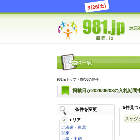
9/26(土)
981.jpトップ
> 06/03の物件
掲載日が2026/06/03の入札期
5件見つ
条件を変更
スケジュ
エリア
北海道・東北
関東
北陸・甲信