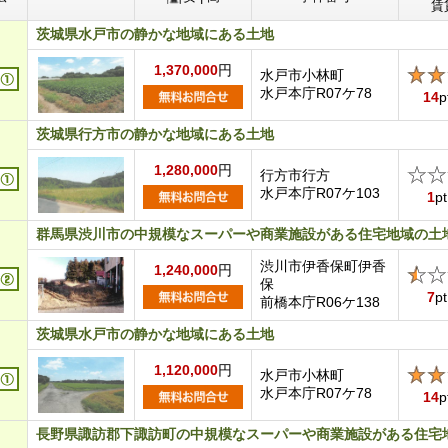
賃
茨城県水戸市の静かな地域にある土地
1,370,000
円
水戸市小林町
水戸本庁R07ケ78
14
p
茨城県行方市の静かな地域にある土地
1,280,000
円
行方市行方
水戸本庁R07ケ103
1
pt
群馬県渋川市の中規模なスーパーや商業施設がある住宅地域の土
渋川市伊香保町伊香
1,240,000
円
保
7
pt
前橋本庁R06ケ138
茨城県水戸市の静かな地域にある土地
1,120,000
円
水戸市小林町
水戸本庁R07ケ78
14
p
長野県諏訪郡下諏訪町の中規模なスーパーや商業施設がある住宅