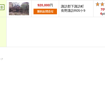
920,000
円
諏訪郡下諏訪町
70
長野諏訪R05ケ9
4
pt
ンク