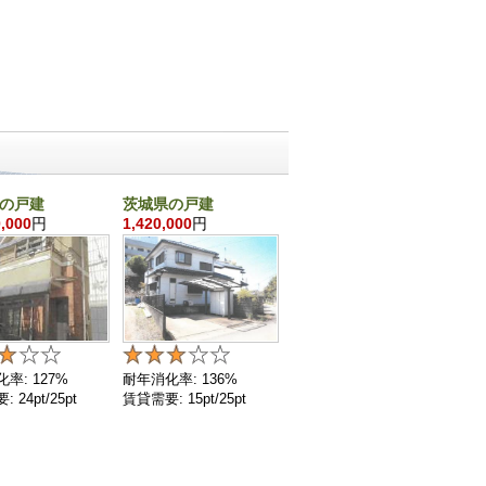
の戸建
茨城県の戸建
千葉県の戸建
兵
,000
円
1,420,000
円
860,000
円
8,2
率: 127%
耐年消化率: 136%
耐年消化率: 136%
耐年
 24pt/25pt
賃貸需要: 15pt/25pt
賃貸需要: 4pt/25pt
賃貸需