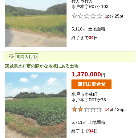
行方市行方
水戸本庁R07ケ103
1
pt / 25pt
5,110㎡
土地面積
34
日
土地
茨城県水戸市の静かな地域にある土地
1,370,000
円
水戸市小林町
水戸本庁R07ケ78
14
pt / 25pt
5,711㎡
土地面積
34
日