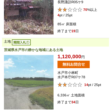
長野諏訪R05ケ9
70
%以上
4
pt / 25pt
85㎡
床面積
19
日
土地
茨城県水戸市の静かな地域にある土地
1,120,000
円
水戸市小林町
水戸本庁R07ケ78
14
pt / 25pt
6,336㎡
土地面積
34
日