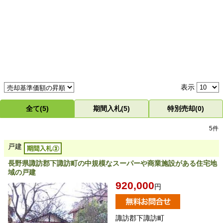
表示
全て(5)
期間入札(5)
特別売却(0)
5件
戸建
長野県諏訪郡下諏訪町の中規模なスーパーや商業施設がある住宅地
域の戸建
920,000
円
諏訪郡下諏訪町