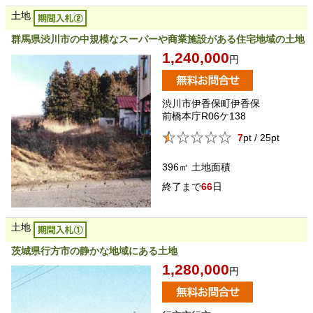
土地
群馬県渋川市の中規模なスーパーや商業施設がある住宅地域の土地
1,240,000
円
渋川市伊香保町伊香保
前橋本庁R06ケ138
7
pt / 25pt
396㎡
土地面積
66
日
土地
茨城県行方市の静かな地域にある土地
1,280,000
円