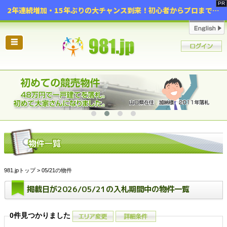
2年連続増加・15年ぶりの大チャンス到来！初心者からプロまで網羅する「競売不動産・超実践投資セミナー」♦神奈川県 横浜 in 神奈川
☰
981.jpトップ
> 05/21の物件
掲載日が2026/05/21の入札期間中の物件一覧
0件見つかりました