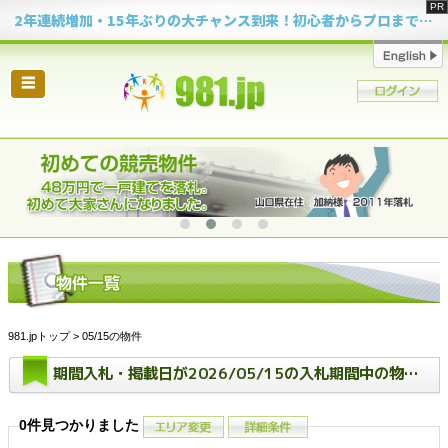
2年連続増加・15年ぶりの大チャンス到来！初心者からプロまで網羅する「競売不動産・超実践投資セミナー」♦神奈川県 横浜 in 神奈川
☰
981.jpトップ
> 05/15の物件
期間入札・掲載日が2026/05/15の入札期間中の物件一覧
0件見つかりました