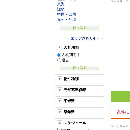
スポンサーリ
東海
近畿
中国・四国
九州・沖縄
エリア以外リセット
入札期間
入札期間中
過去
物件種別
売却基準価額
平米数
築年数
条件に
スケジュール
スポンサーリ