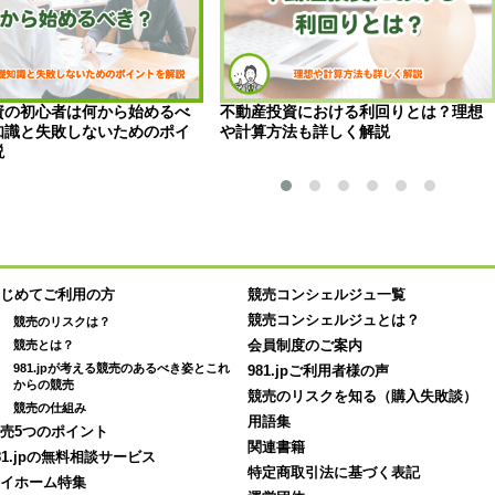
資の初心者は何から始めるべ
不動産投資における利回りとは？理想
知識と失敗しないためのポイ
や計算方法も詳しく解説
説
じめてご利用の方
競売コンシェルジュ一覧
競売コンシェルジュとは？
競売のリスクは？
競売とは？
会員制度のご案内
981.jpが考える競売のあるべき姿とこれ
981.jpご利用者様の声
からの競売
競売のリスクを知る（購入失敗談）
競売の仕組み
用語集
売5つのポイント
関連書籍
81.jpの無料相談サービス
特定商取引法に基づく表記
イホーム特集