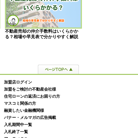
不動産売却の仲介手数料はいくらかか
競売物件とは？メリット
る？相場や早見表で分かりやすく解説
入方法や注意点を詳しく
加盟店ログイン
加盟をご検討の不動産会社様
住宅ローンの返済にお困りの方
マスコミ関係の方
融資したい金融機関様
バナー・メルマガの広告掲載
入札期間中一覧
入札終了一覧