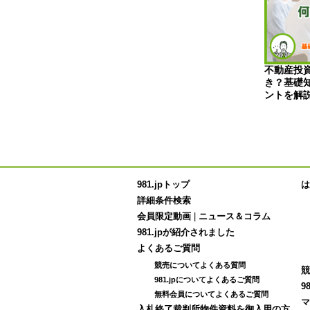
利益出る？物件
サラリーマンの不動産投資は実際良い
不動産投
を徹底解説！
の？よくある失敗するパターンと対策
き？基礎
を紹介
ントを解
981.jpトップ
は
詳細条件検索
会員限定動画
|
ニュース＆コラム
981.jpが紹介されました
よくあるご質問
競売についてよくある質問
競
981.jpについてよくあるご質問
9
無料会員についてよくあるご質問
マ
入札終了裁判所物件資料を御入用の方