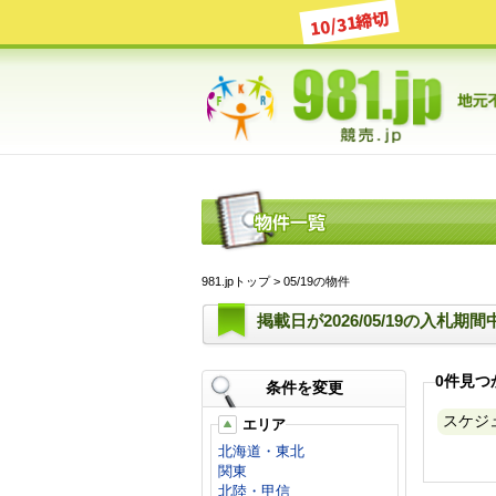
10/31締切
981.jpトップ
> 05/19の物件
掲載日が2026/05/19の入札期
0件見つ
条件を変更
スケジュ
エリア
北海道・東北
関東
北陸・甲信