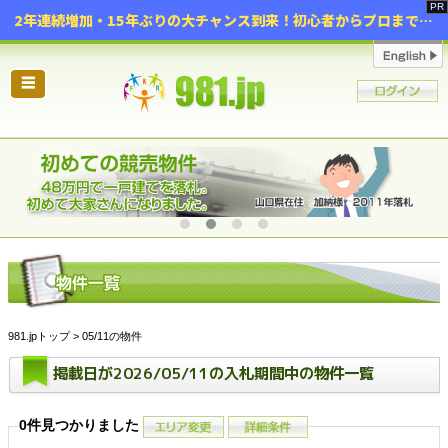
2年連続増加・15年ぶりの大チャンス到来！初心者からプロまで網羅する「競売不動産・超実践投資セミナー」♦神奈川県 横浜 in 神奈川
☰
981.jpトップ
> 05/11の物件
掲載日が2026/05/11の入札期間中の物件一覧
0件見つかりました