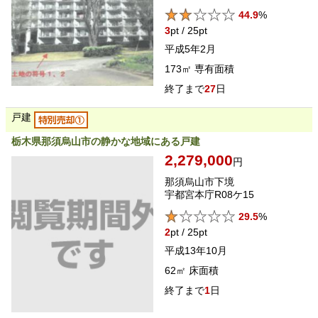
44.9
%
3
pt / 25pt
平成5年2月
173㎡
専有面積
27
日
戸建
栃木県那須烏山市の静かな地域にある戸建
2,279,000
円
那須烏山市下境
宇都宮本庁R08ケ15
29.5
%
2
pt / 25pt
平成13年10月
62㎡
床面積
1
日