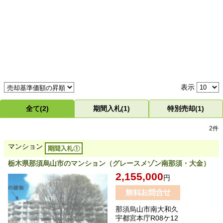
表示
全て(2)
期間入札(1)
特別売却(1)
2件
マンション
栃木県那須烏山市のマンション（グレースメゾン南那須・大金）
2,155,000
円
那須烏山市南大和久
宇都宮本庁R08ケ12