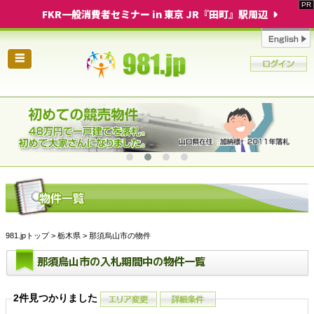
FKR一般消費者セミナー in 東京 JR『田町』駅周辺
☰
981.jpトップ
>
栃木県
> 那須烏山市の物件
那須烏山市の入札期間中の物件一覧
2件見つかりました