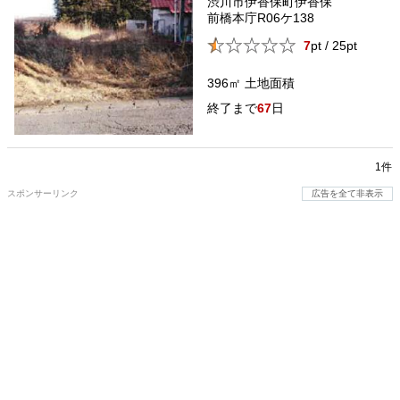
渋川市伊香保町伊香保
前橋本庁R06ケ138
7
pt / 25pt
396㎡
土地面積
67
日
1件
スポンサーリンク
広告を全て非表示