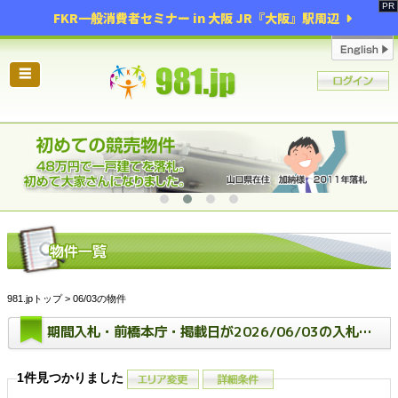
FKR一般消費者セミナー in 大阪 JR『大阪』駅周辺
☰
981.jpトップ
> 06/03の物件
期間入札・前橋本庁・掲載日が2026/06/03の入札期間中の物件一覧
1件見つかりました