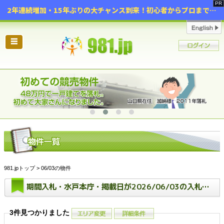
2年連続増加・15年ぶりの大チャンス到来！初心者からプロまで網羅する「競売不動産・超実践投資セミナー」♦神奈川県 横浜 in 神奈川
☰
981.jpトップ
> 06/03の物件
期間入札・水戸本庁・掲載日が2026/06/03の入札期間中の物件一覧
3件見つかりました