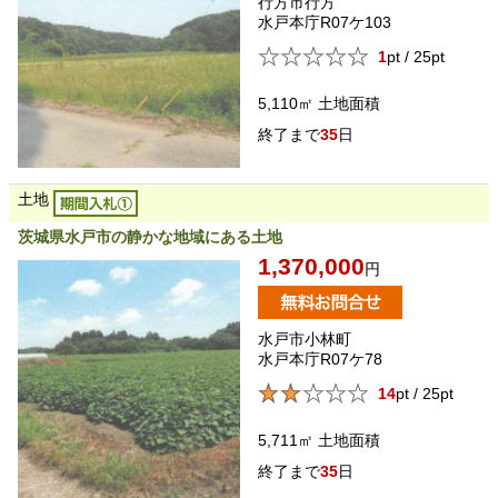
行方市行方
水戸本庁R07ケ103
1
pt / 25pt
5,110㎡
土地面積
35
日
土地
茨城県水戸市の静かな地域にある土地
1,370,000
円
水戸市小林町
水戸本庁R07ケ78
14
pt / 25pt
5,711㎡
土地面積
35
日