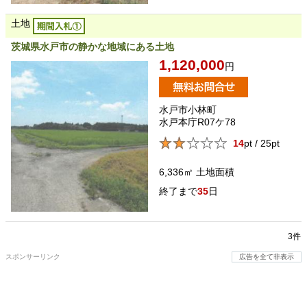
土地
茨城県水戸市の静かな地域にある土地
1,120,000
円
水戸市小林町
水戸本庁R07ケ78
14
pt / 25pt
6,336㎡
土地面積
35
日
3件
スポンサーリンク
広告を全て非表示