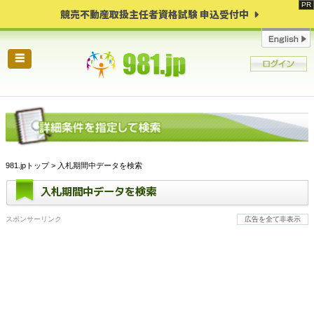
競売不動産取扱主任者資格試験 申込受付中
☰
981.jpトップ
> 入札期間中データを検索
入札期間中データを検索
スポンサーリンク
広告を全て非表示