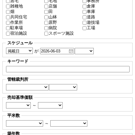
居宅
宅地
事務所
雑種地
店舗
倉庫
畑
田
車庫
共同住宅
山林
道路
作業所
原野
遊技場
駐車場
病院
工場
宿泊施設
スポーツ施設
スケジュール
が
キーワード
管轄裁判所
売却基準価額
～
平米数
～
築年数